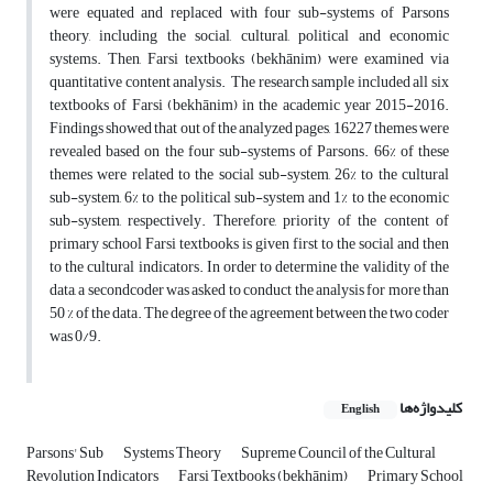
were equated and replaced with four sub-systems of Parsons
theory, including the social, cultural, political and economic
systems. Then, Farsi textbooks (bekhānim) were examined via
quantitative content analysis. The research sample included all six
textbooks of Farsi (bekhānim) in the academic year 2015-2016.
Findings showed that out of the analyzed pages, 16227 themes were
revealed based on the four sub-systems of Parsons. 66% of these
themes were related to the social sub-system, 26% to the cultural
sub-system, 6% to the political sub-system and 1% to the economic
sub-system, respectively. Therefore, priority of the content of
primary school Farsi textbooks is given first to the social and then
to the cultural indicators. In order to determine the validity of the
data, a secondcoder was asked to conduct the analysis for more than
50 % of the data. The degree of the agreement between the two coder
was 0/9.
کلیدواژه‌ها
English
Parsons' Sub
Systems Theory
Supreme Council of the Cultural
Revolution Indicators
Farsi Textbooks (bekhānim)
Primary School