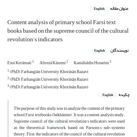
عنوان مقاله
English
Content analysis of primary school Farsi text
books based on the supreme council of the cultural
revolution's indicators
نویسندگان
English
1
2
3
Ensi Kerāmati
Alirezā Kāzemi
Kamālaldin Hosseini
1
(PhD), Farhangiān University, Khorāsān Razavi
2
(PhD), Farhangiān University, Khorāsān Razavi
3
(PhD), Farhangiān University, Khorāsān Razavi
چکیده
English
The purpose of this study was to analyze the content of the primary
school Farsi textbooks (bekhānim). It was a content analysis study.
Supreme council of the cultural revolution's indicators were used
as the theoretical framework, based on Parsons's sub-systems
theory. First, the indicators of the council of the cultural revolution