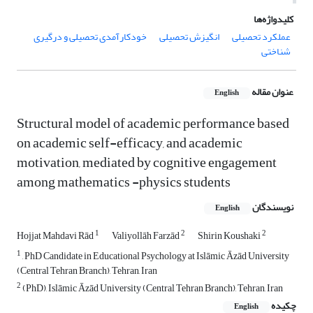
کلیدواژه‌ها
عملکرد تحصیلی
انگیزش تحصیلی
خودکارآمدی تحصیلی و درگیری
شناختی
عنوان مقاله
English
Structural model of academic performance based
on academic self-efficacy, and academic
motivation, mediated by cognitive engagement
among mathematics -physics students
نویسندگان
English
1
2
2
Hojjat Mahdavi Rād
Valiyollāh Farzād
Shirin Koushaki
1
, PhD Candidate in Educational Psychology at Islāmic Āzād University
(Central Tehran Branch), Tehran, Iran
2
(PhD), Islāmic Āzād University (Central Tehran Branch), Tehran, Iran
چکیده
English