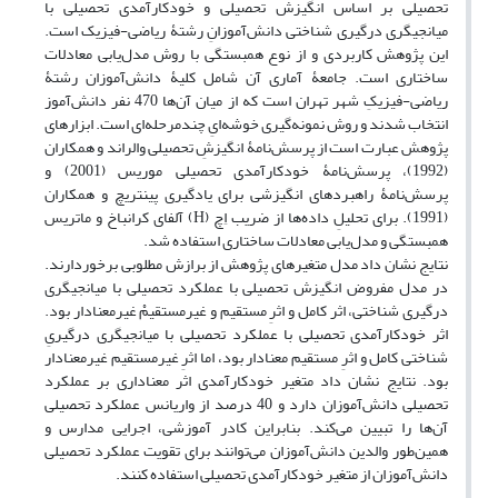
تحصیلی بر اساس انگیزش تحصیلی و خودکارآمدی تحصیلی با
میانجیگری درگیری شناختی دانش‌آموزانِ رشتۀ ریاضی-فیزیک است.
این پژوهش کاربردی و از نوع همبستگی با روش مدل‌یابی معادلات
ساختاری است. جامعۀ آماری آن شامل کلیۀ دانش‌آموزان رشتۀ
ریاضی-فیزیکِ شهر تهران است که از میان آن‌ها 470 نفر دانش‌آموز
انتخاب شدند و روش نمونه‌گیری خوشه‌ایِ چندمرحله‌ای است. ابزارهای
پژوهش عبارت است از پرسش‌نامۀ انگیزشِ تحصیلی والراند و همکاران
(1992)، پرسش‌نامۀ خودکارآمدی تحصیلی موریس (2001) و
پرسش‌نامۀ راهبردهای انگیزشی برای یادگیری پینتریچ و همکاران
(1991). برای تحلیلِ داده‌ها از ضریب اِچ (H) آلفای کرانباخ و ماتریس
همبستگی و مدل‌یابی معادلات ساختاری استفاده شد.
نتایج نشان داد مدل متغیرهای پژوهش از برازش مطلوبی برخوردارند.
در مدل مفروض انگیزش تحصیلی با عملکرد تحصیلی با میانجیگری
درگیری شناختی، اثر کامل و اثرِ مستقیم و غیرمستقیمْ غیرمعنادار بود.
اثر خودکارآمدی تحصیلی با عملکرد تحصیلی با میانجیگری درگیریِ
شناختی کامل و اثرِ مستقیم معنادار بود، اما اثرِ غیرمستقیم غیرمعنادار
بود. نتایج نشان داد متغیر خودکارآمدی اثر معناداری بر عملکرد
تحصیلی دانش‌آموزان دارد و 40 درصد از واریانس عملکرد تحصیلی
آن‌ها را تبیین می‌کند. بنابراین کادر آموزشی، اجرایی مدارس و
همین‌طور والدین دانش‌آموزان می‌توانند برای تقویت عملکرد تحصیلی
دانش‌آموزان از متغیر خودکارآمدی تحصیلی استفاده کنند.