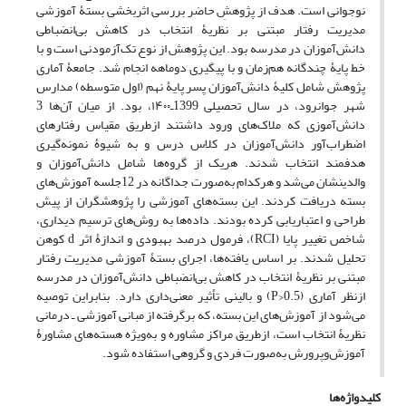
نوجوانی است. هدف از پژوهشِ حاضر بررسی اثربخشی بستۀ آموزشی
مدیریت رفتار مبتنی بر نظریۀ انتخاب در کاهش بی‌انضباطی
دانش‌آموزان در مدرسه بود. این پژوهش از نوع تک‌آزمودنی است و
با
خط پایۀ چندگانه
هم‌زمان و با پیگیری دوماهه انجام شد. جامعۀ آماری
پژوهش شامل کلیۀ دانش‌آموزان پسر پایۀ نهم (اول متوسطه) مدارس
شهر جوانرود، در سال تحصیلی 1399ـ۱۴۰۰، بود. از میان آن‌ها 3
دانش‌آموزی که ملاک‌های ورود داشتند ازطریق مقیاس رفتارهای
اضطراب‌آور دانش‌آموزان در کلاس درس و به شیوۀ نمونه‌گیری
هدفمند انتخاب شدند. هریک از گروه‌ها شامل دانش‌آموزان و
والدینشان می‌شد و هرکدام به‌صورت جداگانه در 12جلسه آموزش‌های
بسته دریافت کردند. این بسته‌های آموزشی را پژوهشگران از پیش
طراحی و اعتباریابی کرده بودند. داده‌ها به روش‌های ترسیم دیداری،
شاخص تغییر پایا (RCI)، فرمول درصد بهبودی و اندازۀ اثر d کوهن
تحلیل شدند. بر اساس یافته‌ها، اجرای بستۀ آموزشی مدیریت رفتار
مبتنی بر نظریۀ انتخاب در کاهش بی‌انضباطی دانش‌آموزان در مدرسه
ازنظر آماری (0.5<P) و بالینی تأثیر معنی‌داری دارد. بنابراین توصیه
می‌شود از آموزش‌های این بسته، که برگرفته از مبانی آموزشی‌ ـ ‌درمانی
نظریۀ انتخاب است، ازطریق مراکز مشاوره و به‌ویژه هسته‌های مشاورۀ
آموزش‌وپرورش به‌صورت فردی و گروهی استفاده شود.
کلیدواژه‌ها