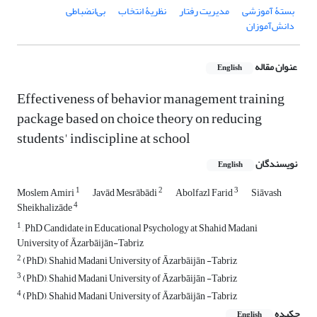
بستۀ آموزشی
مدیریت رفتار
نظریۀ انتخاب
بی‌انضباطی
دانش‌آموزان
عنوان مقاله
English
Effectiveness of behavior management training
package based on choice theory on reducing
students' indiscipline at school
نویسندگان
English
1
2
3
Moslem Amiri
Javād Mesrābādi
Abolfazl Farid
Siāvash
4
Sheikhalizāde
1
, PhD Candidate in Educational Psychology at Shahid Madani
University of Āzarbāijān-Tabriz
2
(PhD), Shahid Madani University of Āzarbāijān -Tabriz
3
(PhD), Shahid Madani University of Āzarbāijān -Tabriz
4
(PhD), Shahid Madani University of Āzarbāijān -Tabriz
چکیده
English