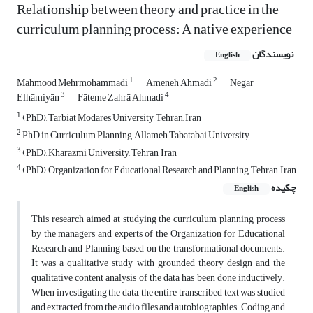
Relationship between theory and practice in the
curriculum planning process: A native experience
نویسندگان
English
1
2
Mahmood Mehrmohammadi
Ameneh Ahmadi
Negār
3
4
Elhāmiyān
Fāteme Zahrā Ahmadi
1
(PhD), Tarbiat Modares University, Tehran, Iran
2
PhD in Curriculum Planning, Allameh Tabatabai University
3
(PhD), Khārazmi University, Tehran, Iran
4
(PhD), Organization for Educational Research and Planning, Tehran, Iran
چکیده
English
This research aimed at studying the curriculum planning process
by the managers and experts of the Organization for Educational
Research and Planning based on the transformational documents.
It was a qualitative study with grounded theory design and the
qualitative content analysis of the data has been done inductively.
When investigating the data, the entire transcribed text was studied
and extracted from the audio files and autobiographies. Coding and