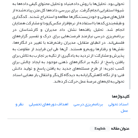
تحولی بود. تحلیل‌ها با روشِ داده‌بنیاد و تحلیل محتوای کیفیِ داده‌‏ها به
شیوة استقرایی انجام گرفت. برای بررسیِ داده‏‌ها کل متنِ پیاده‌شده از
فایل‌‏های صوتی و خودزیست‌نگارها مطالعه و استخراج شدند. کدگذاری
و طبقه‏‌بندی کدها با استفاده از نرم‌افزار مکس‏‌کیودا و مشارکت همتایان
انجام شد. تحلیل یافته‌‏ها نشان داد مدیران و کارشناسان در
برنامه‌‏ریزی درسی نیازمندِ فرصت‌‏هایی برای درک و تفسیر گزاره‌‏های
فلسفی‌اند. در انطباق متقابل، مدیران رفته‌رفته با تغییر در انگاره‏‌ها،
نقش‌‏ها و رفتارها روبه‌رو هستند. آن‌ها طی این فرایند از مقاومت به
پذیرش و مشارکت؛ از تردید به یادگیری؛ از تکیه بر تجارب به تلاش برای
یافتن پاسخ؛ از تکیه بر انگاره‌های ذهنی موجود به ایجاد چالش برای
کسب تجربه؛ از طرح مسئله‌های جدید به یافتن پاسخ و تولید دانش
فنی؛ و از نگاه کاهش‌گرایانه به دیدگاه کل‌نگر و انتقال بار معنایی اسناد
تحولی به لایه‏‌های عرصة عمل حرکت کرده‌اند.
کلیدواژه‌ها
اسناد تحولی
برنامه‌‏ریزی درسی
اهداف دوره‌‏های تحصیلی
نظر و
عمل
عنوان مقاله
English