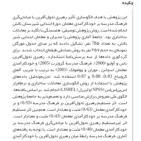
چکیده
این پژوهش با هدف الگو‌سازی تأثیر رهبری تحول‌آفرین با میانجی‌گری
فرهنگ مدرسه بر خودکارآمدی معلمان دورۀ ابتدایی شهرستان تالش
انجام شده است. روشِ پژوهش توصیفی – همبستگی با تأکید بر معادلات
ساختاری بود. جامعۀ آماری پژوهش را مدیران و معلمان ابتدایی شهر
تالش، به تعداد 78۵ نفر، تشکیل ‌دادند که بر مبنای جدولِ مورگان
نمونه‌ای به حجم ۲۵۷ نفر به روش تصادفی طبقه‌ای انتخاب شدند. برای
گردآوری داده‌ها از سه پرسش‌نامۀ استاندارد، رهبری تحول‌آفرین
باس و آولیو (2000)، فرهنگ مدرسۀ گرونرت (2005) و خودکارآمدی
معلمان اسچانن‌ ـ موران و وولفولک (2001) به ترتیب با ضریب آلفای
کرونباخ 0/83، 0/88 و 0/87 استفاده شد. تجزیه‌وتحلیل داده‌های
پژوهش با استفاده از روشِ الگوسازی معادلات ساختاری و نرم‌افزار
اِس‌پی‌اِس‌اِس (SPSS) و لیزرل (LISREL) انجام شد. بر اساس یافته‌ها،
الگوی علّی مفروض برازشِ مناسبی دارد و تعمیم‌پذیر به جامعۀ پژوهش
است. اثر مستقیم رهبری تحول‌آفرین بر فرهنگ مدرسه (0/93) و بر
خودکارآمدی معلمان (0/63) مثبت و معنادار است. همچنین اثر مستقیم
فرهنگ مدرسه بر خودکارآمدی معلمان (0/43) مثبت و معنادار است.
اثر غیرمستقیم رهبری تحول‌آفرین با میانجی‌گری فرهنگ مدرسه بر
خودکارآمدی معلمان (0/40) مثبت و معنادار است. با توجه به یافته‌های
آماری، فرهنگ مدرسه رابطۀ میان رهبری تحول‌آفرین با خودکارآمدی