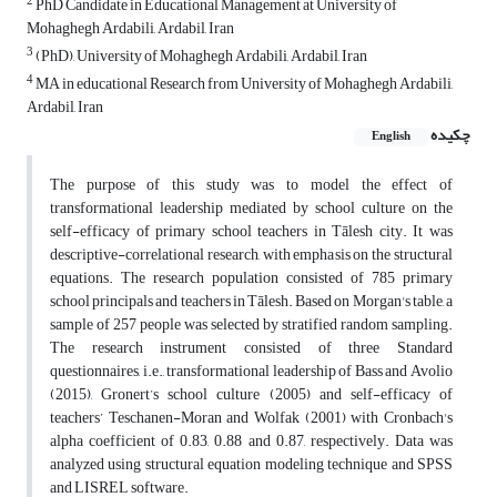
2
PhD Candidate in Educational Management at University of
Mohaghegh Ardabili, Ardabil, Iran
3
(PhD), University of Mohaghegh Ardabili, Ardabil, Iran
4
MA in educational Research from University of Mohaghegh Ardabili,
Ardabil, Iran
چکیده
English
The purpose of this study was to model the effect of
transformational leadership mediated by school culture on the
self-efficacy of primary school teachers in Tālesh city. It was
descriptive-correlational research, with emphasis on the structural
equations. The research population consisted of 785 primary
school principals and teachers in Tālesh. Based on Morgan's table, a
sample of 257 people was selected by stratified random sampling.
The research instrument consisted of three Standard
questionnaires, i.e., transformational leadership of Bass and Avolio
(2015), Gronert’s school culture (2005) and self-efficacy of
teachers’ Teschanen-Moran and Wolfak (2001) with Cronbach's
alpha coefficient of 0.83, 0.88 and 0.87, respectively. Data was
analyzed using structural equation modeling technique and SPSS
and LISREL software.