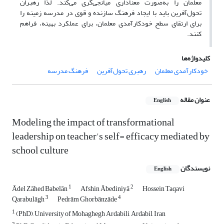
معلمان را به‌صورت معناداری میانجی‌گری می‌کند. لذا رهبران
تحول‌آفرین باید با ایجاد فرهنگ سازنده و قوی در مدرسه زمینه را
برای ارتقای سطح خودکارآمدی معلمان، برای عملکرد بهینه، فراهم
کنند.
کلیدواژه‌ها
خودکارآمدی معلمان
رهبری تحول‌آفرین
فرهنگ مدرسه
عنوان مقاله
English
Modeling the impact of transformational
leadership on teacher's self- efficacy mediated by
school culture
نویسندگان
English
1
2
Ādel Zāhed Babelān
Afshin Ābediniyā
Hossein Taqavi
3
4
Qarabulāgh
Pedrām Ghorbānzāde
1
(PhD), University of Mohaghegh Ardabili, Ardabil, Iran