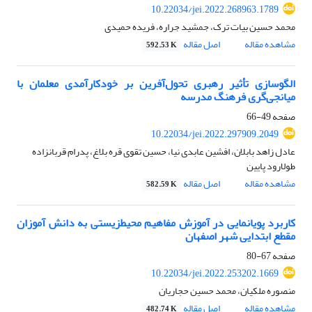
10.22034/jei.2022.268963.1789
محمد حسین بیات ترک، جمشید جراره، فریده حمیدی
مشاهده مقاله
اصل مقاله
592.53 K
الگو‌سازی تأثیر رهبری تحول‌آفرین بر خودکارآمدی معلمان با
میانجی‌گری فرهنگ مدرسه
صفحه
49-66
10.22034/jei.2022.297909.2049
عادل زاهد بابلان، افشین عابدی نیا، حسین تقوی قره بلاغ، پدرام قربانزاده
طولارود پایین
مشاهده مقاله
اصل مقاله
582.59 K
کاربرد پویانمایی در آموزش مفاهیم محیطزیستی به دانش آموزان
مقطع ابتدایی شهر اصفهان
صفحه
67-80
10.22034/jei.2022.253202.1669
منصوره ملکیان، محمد حسین حجاریان
مشاهده مقاله
اصل مقاله
482.74 K