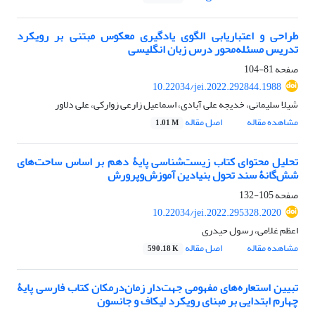
طراحی و اعتباریابی الگوی یادگیری معکوس مبتنی بر رویکرد
تدریس مسئله‌محور درس زبان انگلیسی
صفحه
81-104
10.22034/jei.2022.292844.1988
شیلا سلیمانی، خدیجه علی آبادی، اسماعیل زارعی زوارکی، علی دلاور
مشاهده مقاله
اصل مقاله
1.01 M
تحلیل محتوای کتاب زیست‌شناسی پایۀ دهم بر اساس ساحت‌های
شش‌گانۀ سند تحول بنیادین آموزش‌وپرورش
صفحه
105-132
10.22034/jei.2022.295328.2020
اعظم غلامی، رسول حیدری
مشاهده مقاله
اصل مقاله
590.18 K
تبیین استعاره‌های مفهومی جهت‌دار زمان‌در‌مکان کتاب فارسی پایۀ
چهارم ابتدایی بر مبنای رویکرد لیکاف و جانسون