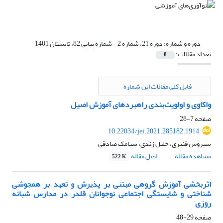
دوره و شماره:
دوره 21، شماره 2 - شماره پیاپی 82، تابستان 1401
تعداد مقالات:
8
فایل کلی مقالات این شماره
واکاوی و اولویت‌بندی راهبردهای آموزش اصیل
صفحه
7-28
10.22034/jei.2021.285182.1914
سیروس قنبری، خلیل زندی، سیامک صادقی
مشاهده مقاله
اصل مقاله
522 K
اثربخشی آموزش گروهی مبتنی بر پذیرش و تعهد بر همجوشی
شناختی و شایستگی اجتماعی نوجوانان قلدر در مدارس شبانه
روزی
صفحه
29-48