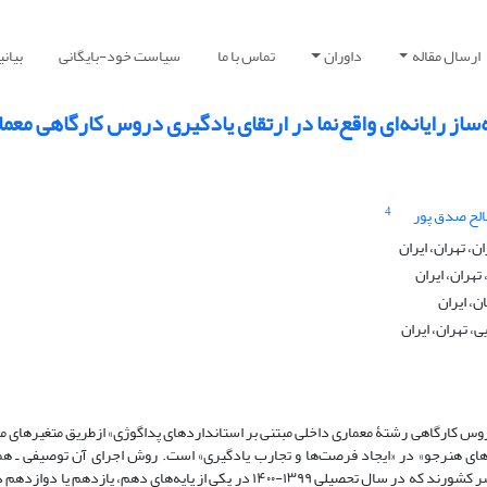
ارسال مقاله
داوران
تماس با ما
سیاست خود-بایگانی
بیان
‌ساز رایانه‌ای واقع‌نما در ارتقای یادگیری دروس کارگاهی معم
4
الح صدق پور
 تهران، ایران
هران، ایران
، ایران
، تهران، ایران
روس کارگاهی رشتۀ معماری داخلی مبتنی بر استانداردهای پداگوژی» ازطریق متغیرهای می
ندی‌های هنرجو» در «ایجاد فرصت‌ها و تجارب یادگیری» است. روش اجرای آن توصیفی ـ ه
الگویابی روابط علّی است. جامعۀ آماری آن هنرآموزان رشتۀ معماری داخلی سراسر کشورند که در سال تحصیلی ۱۳۹۹-۱۴۰۰ در یکی از پایه