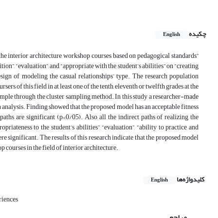
چکیده
English
 the interior architecture workshop courses based on pedagogical standards”
ion”, “evaluation”, and “appropriate with the student’s abilities” on “creating
esign of modeling the casual relationships’ type. The research population
rs of this field in at least one of the tenth, eleventh or twelfth grades at the
ample through the cluster sampling method. In this study a researcher-made
 analysis. Finding showed that the proposed model has an acceptable fitness
paths are significant (p<0/05). Also, all the indirect paths of realizing the
iateness to the student's abilities”, “evaluation”, “ability to practice and
e significant. The results of this research indicate that the proposed model
courses in the field of interior architecture.
کلیدواژه‌ها
English
riences
مراجع