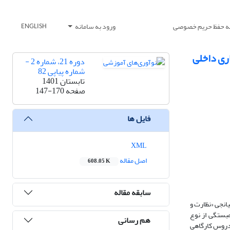
یه حفظ حریم خصوصی
ورود به سامانه
ENGLISH
اری داخلی
دوره 21، شماره 2 -
شماره پیاپی 82
تابستان 1401
صفحه
147-170
فایل ها
XML
اصل مقاله
608.05 K
سابقه مقاله
انجی «نظارت و
مبستگی از نوع
هم رسانی
‌های دهم، یازدهم یا دوازدهم دروس کارگاهی