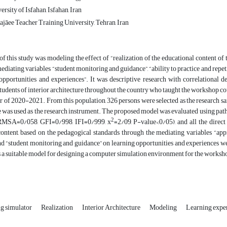
rsity of Isfahan, Isfahan, Iran
jāee Teacher Training University, Tehran, Iran
f this study was modeling the effect of “realization of the educational content of
ediating variables “student monitoring and guidance”, “ability to practice and repetit
opportunities and experiences”. It was descriptive research with correlational d
tudents of interior architecture throughout the country who taught the workshop course
 of 2020-2021. From this population, 326 persons were selected as the research s
 was used as the research instrument. The proposed model was evaluated using path
2
(RMSA=0/058, GFI=0/998, IFI=0/999, x
=2/09, P-value<0/05), and all the direct 
ontent, based on the pedagogical standards through the mediating variables “appropr
and “student monitoring and guidance” on learning opportunities and experiences wer
s a suitable model for designing a computer simulation environment for the workshop 
ng simulator
Realization
Interior Architecture
Modeling
Learning expe