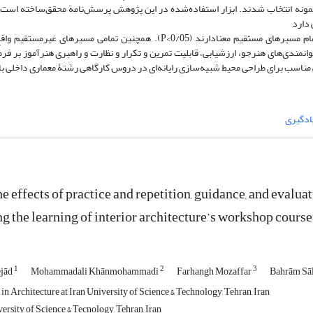
 را تدریس می‌کنند. به روش نمونه‌گیری خوشه‌ای تصادفی 326 نفر نمونه انتخاب شدند. ابزار استفاده‌شده در این پژوهش پرسش‌نامة محقق‌ساخت
 دارد
(RMSEA= 0/058, GFI= 0/998, IFI= 0/999, χ2= 2/09, P<0/05) و درکل تمام مسیرهای مستقیم معنادارند (0/05>P). همچنین تمام
انمندی‌های هنرجو، ارزشیابی، قابلیت تمرین و تکرار و نظارت و راهبری هنرآموز بر فر
گویی مناسب برای طراحی محیط شبیه‌سازی رایانه‌ای در دروس کارگاهی رشتۀ معماری داخلی ب
ادگیری
e effects of practice and repetition, guidance, and evalu
g the learning of interior architecture’s workshop course
1
2
3
ejād
Mohammadali Khānmohammadi
Farhangh Mozaffar
Bahrām Sā
in Architecture at Iran University of Science & Technology, Tehran, Iran
ersity of Science & Tecnology, Tehran, Iran