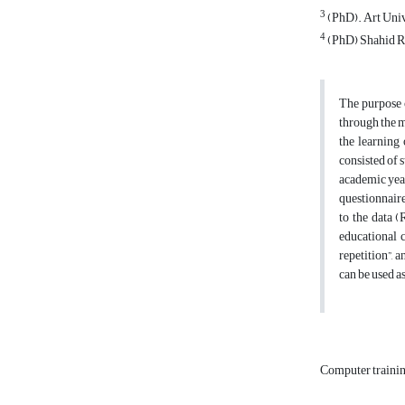
3
(PhD). Art Unive
4
(PhD) Shahid Ra
The purpose o
through the m
the learning 
consisted of s
academic year
questionnaire
to the data 
educational c
repetition”, 
can be used a
Computer traini