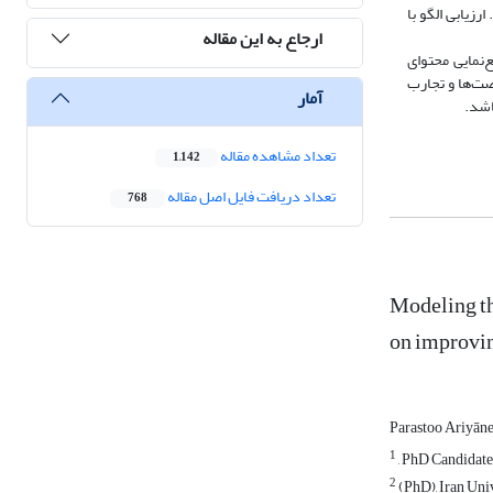
ه است. ارزیابی الگو با
ارجاع به این مقاله
ی مسیرهای غیر‌مستقیم واقع‌نمایی محتوای
صت‌ها و تجارب
آمار
اشد.
تعداد مشاهده مقاله
1,142
تعداد دریافت فایل اصل مقاله
768
Modeling th
on improvin
Parastoo Ariyān
1
, PhD Candidate 
2
(PhD), Iran Univ