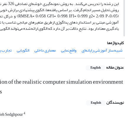
این رشته
روش تحلیل مسیر انجام گرفت. بر اساس یافته‌ها، الگوی پیشنهادی برازش خوبی
آموزشی مبتنی بر استانداردهای پداگوژی ازطریق متغیرهای میانجی تناسب با تو
یادگیری معنادار بود. نتایج دلالت بر آن دارد که الگوی ارائه‌شده می‌تواند ال
کلیدواژه‌ها
شبیه‌ساز آموزشی رایانه‌ای
واقع‌نمایی
معماری داخلی
الگویابی
تجارب ی
عنوان مقاله
English
ation of the realistic computer simulation environment
s
نویسندگان
English
4
leh Sedghpour