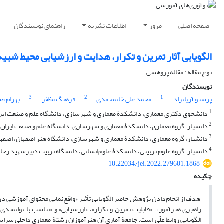
صفحه اصلی
مرور
اطلاعات نشریه
راهنمای نویسندگان
الگویابی آثار تمرین و تکرار، هدایت و ‌ارزشیابی محیط شبیه
نوع مقاله : مقاله پژوهشی
نویسندگان
3
2
1
پرستو آریانژاد
محمد علی خانمحمدی
فرهنگ مظفر
بهرام ص
1
دانشجوی دکتری معماری، دانشکدۀ معماری و شهرسازی، دانشگاه علم و صنعت ایران،
2
دانشیار، گروه معماری، دانشکدۀ معماری و شهرسازی، دانشگاه علم و صنعت ایران، ت
3
دانشیار، گروه معماری، دانشکدۀ معماری و شهرسازی، دانشگاه هنر اصفهان، اصفهان
4
دانشیار، گروه علوم تربیتی، دانشکدۀ علوم‌انسانی، دانشگاه تربیت دبیرشهید رجایی
10.22034/jei.2022.279601.1868
چکیده
هدف از انجام‌دادن پژوهش حاضر الگویابی تأثیر «واقع‌نمایی محتوای آموزشی د
راهبری هنرآموز»،‌ «قابلیت تمرین و تکرار»، «‌ارزشیابی» و «تناسب با توانم