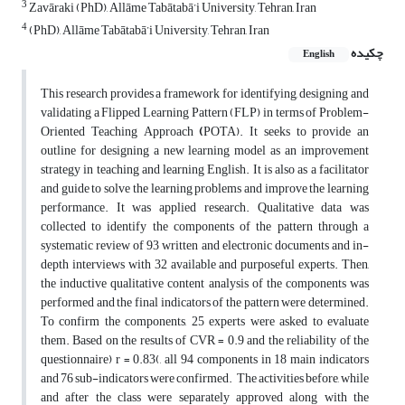
3
Zavāraki (PhD), Allāme Tabātabā’i University, Tehran, Iran
4
(PhD), Allāme Tabātabā’i University, Tehran, Iran
چکیده
English
This research provides a framework for identifying, designing and
validating a Flipped Learning Pattern (FLP) in terms of Problem-
Oriented Teaching Approach
(
POTA). It seeks to provide an
outline for designing a new learning model as an improvement
strategy in teaching and learning English. It is also as a facilitator
and guide to solve the learning problems and improve the learning
performance. It was applied research. Qualitative data was
collected to identify the components of the pattern through a
systematic review of 93 written and electronic documents and in-
depth interviews with 32 available and purposeful experts. Then,
the inductive qualitative content analysis of the components was
performed and the final indicators of the pattern were determined.
To confirm the components, 25 experts were asked to evaluate
them. Based on the results of CVR = 0.9 and the reliability of the
questionnaire) r = 0.83(, all 94 components in 18 main indicators
and 76 sub-indicators were confirmed. The activities before, while
and after the class were separately approved along with the