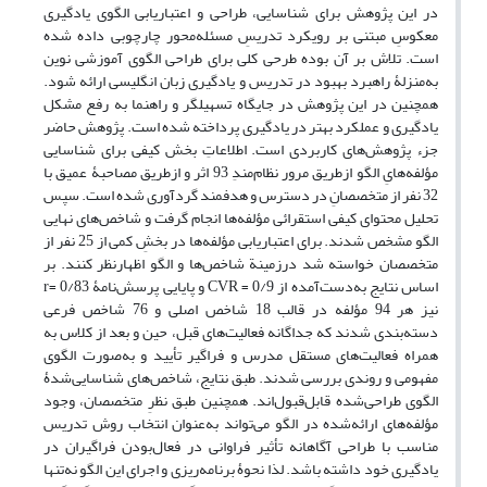
در این پژوهش برای شناسایی، طراحی و اعتباریابی الگوی یادگیری
معکوسِ مبتنی بر رویکرد تدریسِ مسئله‌محور چارچوبی داده شده
است. تلاش بر آن بوده طرحی کلی برای طراحی الگوی آموزشی نوین
به‌منزلۀ راهبرد بهبود در تدریس و یادگیری زبان انگلیسی ارائه شود.
همچنین در این پژوهش در جایگاه تسهیلگر و راهنما به رفع مشکل
یادگیری و عملکرد بهتر در یادگیری پرداخته شده است. پژوهش حاضر
جزء پژوهش‌های کاربردی است. اطلاعاتِ بخش کیفی برای شناسایی
مؤلفه‌هایِ الگو ازطریق مرور نظام‌مندِ 93 اثر و ازطریق مصاحبۀ عمیق با
32 نفر از متخصصانِ در دسترس و هدفمند گردآوری شده است. سپس
تحلیل محتوای کیفی استقرائی مؤلفه‌ها انجام گرفت و شاخص‌های نهایی
الگو مشخص شدند. برای اعتباریابی مؤلفه‌ها در بخشِ کمی از 25 نفر از
متخصصان خواسته شد درزمینة شاخص‌ها و الگو اظهارنظر کنند. بر
اساس نتایج به‌دست‌آمده از 0/9 = CVR و پایایی پرسش‌نامۀ 0/83 =r
نیز هر 94 مؤلفه در قالب 18 شاخص اصلی و 76 شاخص فرعی
دسته‌بندی شدند که جداگانه فعالیت‌های قبل، حین و بعد از کلاس به
همراه فعالیت‌های مستقل مدرس و فراگیر تأیید و به‌صورت الگوی
مفهومی و روندی بررسی شدند. طبق نتایج، شاخص‌های شناسایی‌شدۀ
الگوی طراحی‌شده قابل‌قبول‌اند. همچنین طبق نظرِ متخصصان، وجود
مؤلفه‌های ارائه‌شده در الگو می‌تواند به‌عنوان انتخاب روش تدریس
مناسب با طراحی آگاهانه تأثیر فراوانی در فعال‌بودن فراگیران در
یادگیری خود داشته باشد. لذا نحوۀ برنامه‌ریزی و اجرای این الگو نه‌تنها