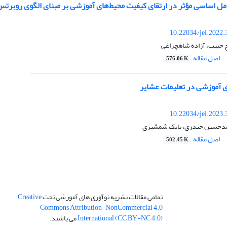
ل اساسی مؤثر در ارتقای کیفیت محیط‌های آموزشی بر مبنای الگوی روبرت
10.22034/jei.2022
 حبیب، آزاده شاهچراغی
اصل مقاله
576.06 K
آموزشی در تعلیمات عشایر
10.22034/jei.2023
دحسین حیدری، بابک شمشیری
اصل مقاله
502.45 K
تمامی مقالات نشریه نوآوری های آموزشی تحت
Creative
Commons Attribution-NonCommercial 4.0
International (CC BY-NC 4.0)
می باشند.