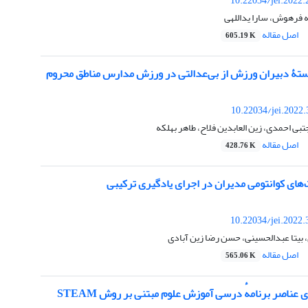
10.22034/jei.2022
 فرهوش، سارا یداللهی
اصل مقاله
605.19 K
ستۀ دبیران ورزش از بی‌عدالتی در ورزش مدارس مناطق محروم
10.22034/jei.2022
مجتبی احمدی، زین العابدین فلاح، طاهر بهلکه
اصل مقاله
428.76 K
های کوانتومی مدیران در اجرای یادگیری ترکیبی
10.22034/jei.2022
یتا عبدالحسینی، حسن رضا زین آبادی
اصل مقاله
565.06 K
ی ‌عناصر ‌برنامهٔ درسی آموزش علوم مبتنی بر روش STEAM