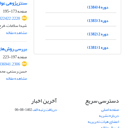
سنتزپژوهی عوام
دوره 4 (1384)
صفحه
173-195
.322422.2220
دوره 3 (1383)
شیدا سلامات، فرح
مشاهده مقاله
دوره 2 (1382)
دوره 1 (1381)
بررسی روش‌های 
صفحه
197-223
.336941.2306
حسن رستمی، محم
مشاهده مقاله
دسترسی سریع
آخرین اخبار
صفحه اصلی
دریافت رتبه الف
1402-08-06
درباره نشریه
اعضای هیات تحریریه
ارسال مقاله