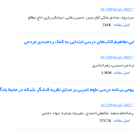
10.22034/jei.2022
ردرود، صادق ملکی آوارسین، حسین بقایی، جهانگیر یاری حاج عطالو
اصل مقاله
724 K
اییِ مفاهیم کتاب‌های درسی ابتدایی به کمک رده‌بندی مردمی
10.22034/jei.2022
هره میرحسینی، زهرا اباذری
اصل مقاله
1.38 M
هومی برنامه‌ درسی علوم تجربی بر مبنای نظریه کنشگر –شبکه در محیط یاد
10.22034/jei.2022
ا امام جمعه، غلامعلی احمدی، علیرضا عصاره، جواد حاتمی
اصل مقاله
572.7 K