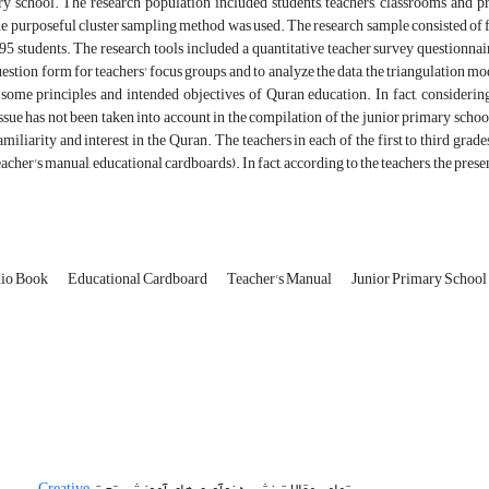
y school. The research population included students, teachers, classrooms and pr
he purposeful cluster sampling method was used. The research sample consisted of fou
95 students. The research tools included a quantitative teacher survey questionnai
uestion form for teachers' focus groups, and to analyze the data, the triangulation m
some principles and intended objectives of Quran education. In fact, considering
 issue has not been taken into account in the compilation of the junior primary scho
miliarity and interest in the Quran. The teachers in each of the first to third grad
eacher's manual, educational cardboards). In fact, according to the teachers, the pres
io Book
Educational Cardboard
Teacher's Manual
Junior Primary School
تمامی مقالات نشریه نوآوری های آموزشی تحت
Creative