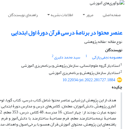
صفحه اصلی
مرور
اطلاعات نشریه
راهنمای نویسندگان
عنصر محتوا در برنامۀ درسی قرآن دورۀ اول ابتدایی
نوع مقاله : مقاله پژوهشی
نویسندگان
2
1
معصومه نجفی پازکی
سید محمد دلبری
1
استادیار گروه علوم ‌انسانی، سازمان پژوهش و برنامه‌ریزی آموزشی
2
استادیار سازمان پژوهش و برنامه‌ریزی آموزشی
10.22034/jei.2022.281727.1884
چکیده
هدف از این پژوهش ارزشیابی عناصر محتوا شامل کتاب درسی، کتاب گویا، لوحۀ
آماری پژوهشْ دانش‌آموزان، معلمان، کلاس‌های درس و مدارس دورۀ ابتدایی 
مصاحبۀ نیمه‌ساختارمند معلم، فرم مصاحبۀ ساختارمند با دانش‌آموز و فرم س
یافته‌های این پژوهش، محتوای آموزش قرآن همسو با برخی اصول و اهداف مدنظ