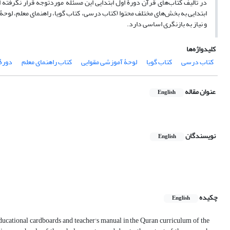
در تألیف کتاب‌های قرآن دورۀ اول ابتدایی این مسئله موردتوجه قرار نگرفت
ابتدایی به بخش‌های مختلف محتوا (کتاب درسی، کتاب گویا، راهنمای معلم، لوحۀ آ
و نیاز به بازنگری اساسی دارد.
کلیدواژه‌ها
کتاب درسی
کتاب گویا
لوحۀ آموزشی مقوایی
کتاب راهنمای معلم
دورۀ 
عنوان مقاله
English
نویسندگان
English
چکیده
English
educational cardboards and teacher's manual in the Quran curriculum of the