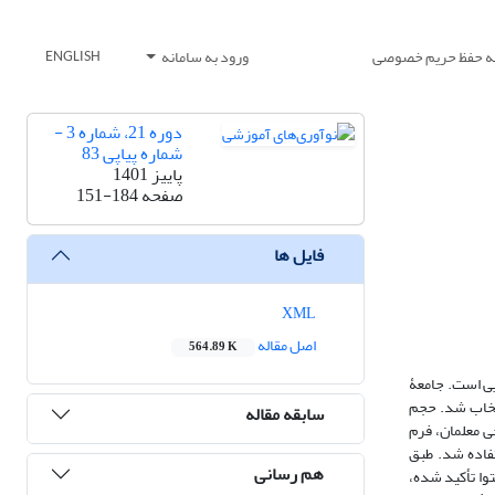
یه حفظ حریم خصوصی
ورود به سامانه
ENGLISH
دوره 21، شماره 3 -
شماره پیاپی 83
پاییز 1401
صفحه
151-184
فایل ها
XML
اصل مقاله
564.89 K
یی است. جامعۀ
نتخاب شد. حجم
سابقه مقاله
‌نامۀ کمّی نظرسنجی معلمان، فرم
تفاده شد. طبق
هم رسانی
وا تأکید شده،