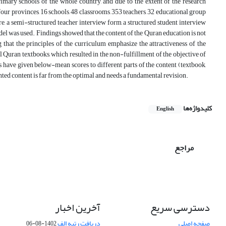
imary schools of the whole country, and due to the extent of the research
r provinces, 16 schools, 48 ​​classrooms, 353 teachers, 32 educational group
re, a semi-structured teacher interview form, a structured student interview
odel was used. Findings showed that the content of the Quran education is not
 that the principles of the curriculum emphasize the attractiveness of the
ol Quran textbooks, which resulted in the non-fulfillment of the objective of
es have given below-mean scores to different parts of the content (textbook,
ented content is far from the optimal and needs a fundamental revision.
کلیدواژه‌ها
English
مراجع
دسترسی سریع
آخرین اخبار
صفحه اصلی
دریافت رتبه الف
1402-08-06