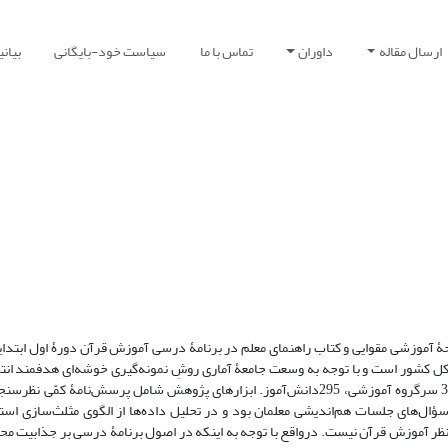
ارسال مقاله
داوران
تماس با ما
سیاست خود-بایگانی
بیان
 آموزشی مقوایی و کتاب راهنمای معلم در برنامۀ درسی آموزش قرآن دورۀ اول ابتدا
کل کشور است و با توجه به وسعت جامعۀ آماری روشِ نمونه‌گیری خوشه‌ای هدفمند ا
نمونه عبارت بودند از: چهار استان، 16 مدرسه، 48 کلاس درس، 353 معلم، 32 سرگروه آموزشی، 295دانش‌آموز. ابزارهای پژوهش شامل پرسش
ؤال‌های جلسات هم‌اندیشی معلمان بود و در تحلیل داده‌ها از الگوی مثلث‌سازی اس
ر آموزش قرآن نیست. درواقع با توجه به اینکه در اصول برنامۀ درسی بر جذابیت محت