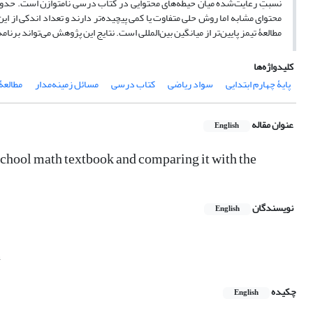
نسبتِ رعایت‌شده میان حیطه‌های محتوایی در کتاب درسی نامتوازن است. حدود نی
محتوای مشابه اما روش حلی متفاوت یا کمی پیچیده‌تر دارند و تعداد اندکی از ا
مطالعۀ تیمز پایین‌تر از میانگین بین‌المللی است. نتایج این پژوهش می‌تواند برن
کلیدواژه‌ها
پایۀ چهارم ابتدایی
سواد ریاضی
کتاب درسی
مسائل زمینه‌مدار
مطالعۀ
عنوان مقاله
English
school math textbook and comparing it with the
نویسندگان
English
n
چکیده
English