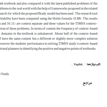
h textbook and also compared it with the latest published problems of the
blems to the real world with the help of frameworks proposed in the related
search, for which the proposed Brady model has been used. The research tool
eliability have been computed using the Holsti formula (0.88). The results
n and 16.11% are context separate, and these values for the TIMSS context-
ution of these problems. In terms of content, the frequency of context-based
 domains in the textbook is unbalanced. About half of the context-based
 have the same content, but a different or slightly more complex solution
 However, the students' performance in solving TIMSS study's context-based
ional planners in identifying the positive and negative points of textbooks.
کلیدواژه‌ها
English
 Study
مراجع