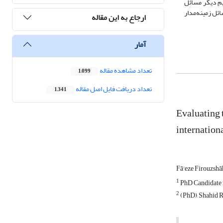
مِ دیگر مسائل
ائل زمینه‌مدار
ارجاع به این مقاله
آمار
تعداد مشاهده مقاله
1,099
تعداد دریافت فایل اصل مقاله
1,341
Evaluating 
internationa
Fā'eze Firouzshā
1
PhD Candidate i
2
(PhD), Shahid R