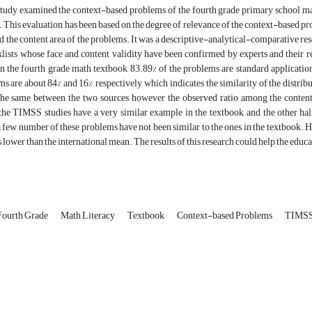
study examined the context-based problems of the fourth grade primary school mat
his evaluation has been based on the degree of relevance of the context-based pro
d the content area of the problems. It was a descriptive-analytical-comparative re
lists whose face and content validity have been confirmed by experts and their r
n the fourth grade math textbook, 83.89% of the problems are standard applicatio
s are about 84% and 16%, respectively, which indicates the similarity of the distrib
the same between the two sources, however the observed ratio among the content
he TIMSS studies have a very similar example in the textbook, and the other half
 few number of these problems have not been similar to the ones in the textbook.
lower than the international mean. The results of this research could help the educat
Fourth Grade
Math Literacy
Textbook
Context-based Problems
TIMSS