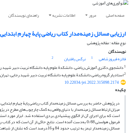
صفحه اصلی
مرور
اطلاعات نشریه
راهنمای نویسندگان
ارزیابی مسائل زمینه‌مدار کتاب ریاضی پایۀ چهارم ابتدایی و
نوع مقاله : مقاله پژوهشی
نویسندگان
2
1
فائزه فیروزشاهی
نرگس یافتیان
1
دانشجوی دکتری آموزش ریاضی، دانشکدۀ علوم پایه دانشگاه تربیت دبیر شهید رجا
2
استادیار گروه ریاضی دانشکدۀ علوم پایه دانشگاه تربیت دبیر شهید رجایی، تهران، 
10.22034/jei.2022.315098.2174
چکیده
میزان ارتباط مسائل زمینه‌مدار با دنیای واقعی به کمک چارچوب‌های مطرح در 
است که برای اجرای آن از الگوی پیشنهادی بردی استفاده شد. ابزار مورد است
مسائل زمینه‌مدار تیمز به ترتیب حدود 84 