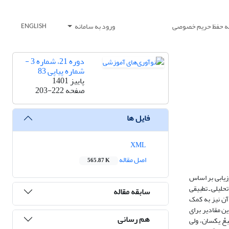
یه حفظ حریم خصوصی
ورود به سامانه
ENGLISH
دوره 21، شماره 3 -
شماره پیاپی 83
پاییز 1401
صفحه
203-222
فایل ها
XML
اصل مقاله
565.87 K
ئل منتشرشدۀ تیمز 201۵ پرداخته شده است. این ارزیابی بر اساس
لیلی ـ تطبیقی
سابقه مقاله
آن نیز به کمک
اربردِ استاندارد و 11/16٪ نیز زمینه‌جدا هستند. این مقادیر برای
هم رسانی
و منبعْ یکسان، ولی