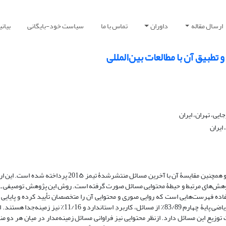
ارسال مقاله
داوران
تماس با ما
سیاست خود-بایگانی
بیان
 تطبیق آن با مطالعات بین‌المللی
یی، تهران، ایران
ایران
در پژوهش حاضر به بررسی مسائل زمینه‌مدار کتاب ریاضی پایۀ چهارم ابتدایی و همچنین مقایسۀ آن با آخرین مسا
پژوهش‌های مرتبط و حیطۀ محتوایی مسائل صورت گرفته است. روش این پژوهش توصیفی ـ تح
فاده فهرست‌هایی است که روایی صوری و محتوایی آن را متخصصان تأیید کرده و پایایی 
فرمول هولستی 0/88 به‌دست آمده است. نتایج حاکی از آن است که در کتاب ریاضی پایۀ چهارم 83/89٪ از مسائل، ک
و 16درصد است که نشان از شباهت توزیع این مسائل دارد. ازنظر محتوایی نیز فراوانی مسائل زمینه‌مدار در میان هر د