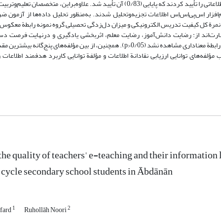
تأیید شد. همچنین، متخصصان تعلیم‌وتربیت روایی محتوایی پرسش‌نامة سواد اطلاعاتی را تأیید کردند که پایایی (0/83) آن تأیید شد. علاوه‌بر
0/8 تأیید کردند. با استفاده از نرم‌افزار اِس‌پی‌اِس‌اِس اطلاعات تجزیه‌وتحلیل شدند. به‌منظور تحلیل داده‌ها از آ
مرة کل کیفیت تدریس الکترونیکی و میزان دل‌زدگی تحصیلی گروه نمونه رابطة معکوس 
رتیب عبارت‌اند از: رضایت دانش‌آموز، رضایت معلم، اثربخشی یادگیری و درنهایت فرصت دس
یادگیری. درمقابل، بین مؤلفة کارایی هزینه و تعهد سازمانی با دل‌زدگی تحصیلی رابطة معناداری مشاهده نشد (0/05<p). همچنین، از بین مؤلفه
مؤلفه‌های توانایی ارزیابی نقادانة اطلاعات و مؤلفة توانایی کاربرد هدفمند اطلاعات و
the quality of teachers' e-teaching and their informatio
t cycle secondary school students in Ābdānān
1
2
fard
Ruhollāh Noori