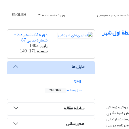
یه حفظ حریم خصوصی
ورود به سامانه
ENGLISH
سطة اول شهر
دوره 22، شماره 3 -
شماره پیاپی 87
پاییز 1402
صفحه
149-171
فایل ها
XML
اصل مقاله
766.36 K
ت. روش پژوهش
سابقه مقاله
بدانان است. تعداد معلمان 65 نفر است که همه با روش نمونه‌گیری
ة محقق‌ساختة ارزیابی
هم رسانی
د گروه برنامة درسی