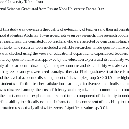
or University, Tehran, Iran
onal Sciences, Graduated from Payam Noor University, Tehran, Iran
f this study was to evaluate the quality of e-teaching of teachers and their informat
ool students in Ābdānān. It was a descriptive survey research. The research populati
research sample consisted of 65 teachers, who were selected by census sampling. 
 table. The research tools included a reliable researcher-made questionnaire eva
e was checked using the views of educational departments, experienced teachers, 
iteracy questionnaire was approved by the education experts and its reliability w
ity of the academic discouragement questionnaire, and its reliability was also ve
nd regression analysis were used to analyze the data. Findings showed that there is a 
nd the level of academic discouragement of the sample group (r=0.632). The high
 student satisfaction, teacher satisfaction, learning effectiveness and finally the
p was observed among the cost efficiency and organizational commitment com
he most amount of explanation is related to the component of the ability to under
 the ability to critically evaluate information, the component of the ability to u
ormation, respectively, all of which were of significant values (p<0.01).