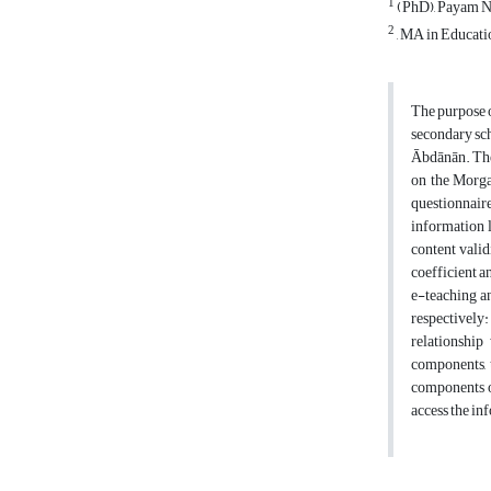
1
(PhD), Payam No
2
, MA in Educati
The purpose o
secondary sch
Ābdānān. The 
on the Morgan
questionnair
information l
content valid
coefficient a
e-teaching a
respectively:
relationshi
components, t
components of
access the inf