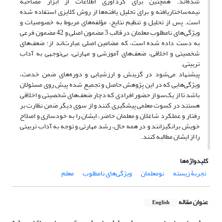
شده‌اند. همچنین برای گردآوری اطلاعات از ابزار مصاحبۀ
نیمه‌ساختاریافته و برای تحلیل یافته‌ها از روش کلایزی استفاده شده
است. پس از تحلیل و تنظیم نتایج، مؤلفه‌های مربوط به خصوصیات و
ویژگی‌های نامطلوب معلمان در قالب 3 مضمون اصلی و 42 مضمون فرعی
به دست داده شده است، که مضامین اصلی عبارت‌اند از: ضعف‌های
شخصیتی و اخلاقی، ضعف‌های آموزشی و مهارتی، بی‌توجهی به آداب
تربیتی.
پیشنهاد می‌شود در گزینش و ارزشیابی و دوره‌های ضمن خدمت،
ویژگی‌‌هایی که در این پژوهش حاصل و تجمیع شده پیشِ ‌روی مسئولان
باشد تا از یک‌سو از حضور افرادی که دچار ضعف‌های شخصیتی و اخلاقی
هستند در کسوت معلمی پیشگیری کنند و از سوی دیگر ضمن نظارت بر
رفتار و عملکرد شاغلان و معلمان حاضر، ایشان را به خودسازی و اصلاح
خویش برانگیزانند و در همه‌ حال، رشد مهارتی و توجه به آداب تربیتی
را از ایشان مطالبه کنند.
کلیدواژه‌ها
تجربۀ زیسته
نومعلمان
ویژگی‌های نامطلوب
معلم
عنوان مقاله
English