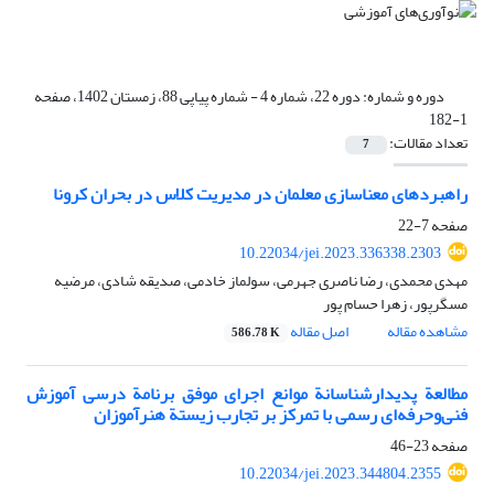
دوره و شماره:
دوره 22، شماره 4 - شماره پیاپی 88، زمستان 1402، صفحه
1-182
تعداد مقالات:
7
راهبردهای معناسازی معلمان در مدیریت کلاس در بحران کرونا
صفحه
7-22
10.22034/jei.2023.336338.2303
مهدی محمدی، رضا ناصری جهرمی، سولماز خادمی، صدیقه شادی، مرضیه
مسگرپور، زهرا حسام پور
مشاهده مقاله
اصل مقاله
586.78 K
مطالعة پدیدارشناسانة موانع اجرای موفق برنامة درسی آموزش
فنی‌وحرفه‌ای رسمی با تمرکز بر تجارب زیستة هنرآموزان
صفحه
23-46
10.22034/jei.2023.344804.2355