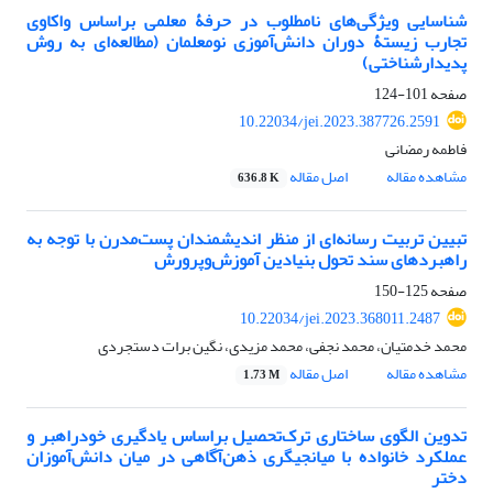
شناسایی ویژگی‌های نامطلوب در حرفۀ معلمی براساس واکاوی
تجارب زیستۀ دوران دانش‌آموزی نومعلمان (مطالعه‌ای به‌ روش
پدیدارشناختی)
صفحه
101-124
10.22034/jei.2023.387726.2591
فاطمه رمضانی
مشاهده مقاله
اصل مقاله
636.8 K
تبیین تربیت رسانه‌‏ای از منظر اندیشمندان پست‌‏مدرن با توجه به
راهبردهای سند تحول بنیادین آموزش‌‏وپرورش
صفحه
125-150
10.22034/jei.2023.368011.2487
محمد خدمتیان، محمد نجفی، محمد مزیدی، نگین برات دستجردی
مشاهده مقاله
اصل مقاله
1.73 M
تدوین الگوی ساختاری ترک‌تحصیل‌ براساس یادگیری خودراهبر و
عملکرد خانواده با میانجیگری ذهن‌آگاهی در میان دانش‌آموزان
دختر