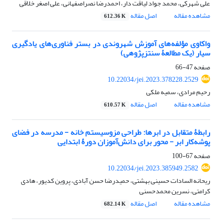
علی شهرکی، محمد جواد لیاقت دار، احمدرضا نصراصفهانی، علی اصغر خلاقی
مشاهده مقاله
اصل مقاله
612.36 K
واکاوی مؤلفه‌ها‌ی آموزش شهروندی در بستر فناوری‌های یادگیری
سیار (یک مطالعۀ سنتزپژوهی)
صفحه
47-66
10.22034/jei.2023.378228.2529
رحیم مرادی، سمیه ملکی
مشاهده مقاله
اصل مقاله
610.57 K
رابطۀ متقابل در ابرها: طراحی مزوسیستم خانه - مدرسه در فضای
پوشه‌کار ابر - محور برای دانش‌آموزان دورۀ ابتدایی
صفحه
67-100
10.22034/jei.2023.385949.2582
ریحانه السادات حسینی بهشتی، حمیدرضا حسن آبادی، پروین کدیور، هادی
کرامتی، نسرین محمدحسنی
مشاهده مقاله
اصل مقاله
682.14 K