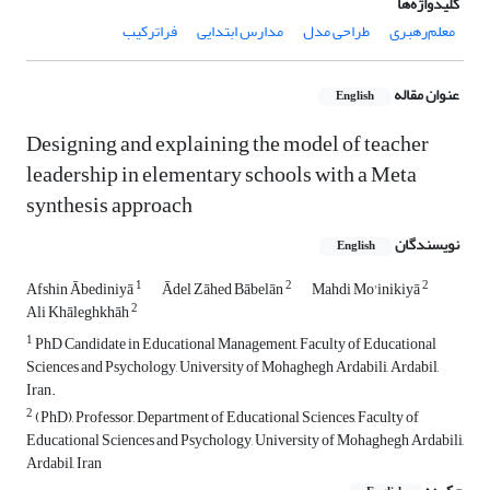
کلیدواژه‌ها
معلم‌رهبری
طراحی مدل
مدارس ابتدایی
فراترکیب
عنوان مقاله
English
Designing and explaining the model of teacher
leadership in elementary schools with a Meta
synthesis approach
نویسندگان
English
1
2
2
Afshin Ābediniyā
Ādel Zāhed Bābelān
Mahdi Mo'inikiyā
2
Ali Khāleghkhāh
1
PhD Candidate in Educational Management, Faculty of Educational
Sciences and Psychology, University of Mohaghegh Ardabili, Ardabil,
Iran.
2
(PhD), Professor, Department of Educational Sciences, Faculty of
Educational Sciences and Psychology, University of Mohaghegh Ardabili,
Ardabil, Iran