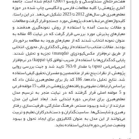
هفت‌مرحله‌ای سندلوسکی و باروسو (2007) انجام شده است. جامعه
آماری پژوهش را کلیه مطالعات فارسی و انگلیسی چاپ شده در حوزه
معلم‌رهبری طی سال‌های 2012 تا 2023 تشکیل می‌دهد. در این راستا،
کلیدواژه‌های مرتبط با هدف پژوهش مورد جستجو قرار گرفت و مطالعات
و مقالات بدست آمده با استفاده از روش نمونه‌گیری هدفمند و
معیارهای پذیرش مورد برر‌سی قرار گرفت که در نهایت 48 مقاله به
عنوان نمونه انتخاب شدند که از معیارهای ورود به مطالعه برخوردار
بودند. مقالات منتخب با استفاده از روش کدگذاری باز، محوری، انتخابی
از طریق نرم‌افزار مکس‌کیودی‌اِی (maxqda) تجزیه و تحلیل شدند.
پایایی کدگذاری‌ها با استفاده از ضریب توافق کاپا (kappa) در نرم‌افزار
اِس‌پی‌اِس‌اِس (spss) با مقدار 763/0 تایید شد و جهت بررسی روایی
پژوهش، از نظرات پنج نفر از متخصصین و مفسران تحقیق کیفی استفاده
شد. نتایج تحلیل داده‌ها، 186 کد باز برای معلم‌رهبری نشان داد که
براساس ارتباطات مفهومی و یافته‌های پژوهشی در قالب 15 مولفه فرعی
و 5 مولفه اصلی قرار گرفتند که در نهایت منجر به ترسیم مدل
معلم‌رهبری برای مدارس دوره ابتدایی شد. ابعاد اصلی این مدل
عبارتند از: رشد و بهبود مستمر، فرهنگ مشارکتی، ظرفیت‌سازی، رفتار
رهبری و شایستگی‌ها. ساسیت‌گذاران و دست‌اندرکاران تعلیم و تربیت
می‌توانند از این مدل به عنوان کاتالیزوی برای ایجاد تحول و بهبود
وضعیت مدراس دوره ابتدایی استفاده نماید.