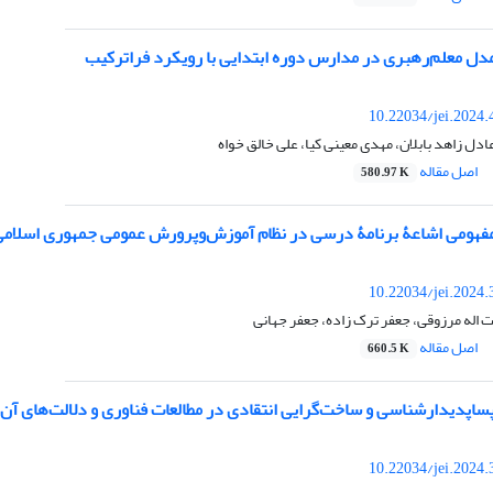
مدل معلم‌رهبری در مدارس دوره ابتدایی با رویکرد فراترکیب
10.22034/jei.2024
ادل زاهد بابلان، مهدی معینی کیا، علی خالق خواه
اصل مقاله
580.97 K
مفهومی اشاعۀ برنامۀ درسی در نظام آموزش‌وپرورش عمومی جمهوری اسلامی
10.22034/jei.2024
اله مرزوقی، جعفر ترک زاده، جعفر جهانی
اصل مقاله
660.5 K
اپدیدارشناسی و ساخت‌گرایی انتقادی در مطالعات فناوری و دلالت‌های آن 
10.22034/jei.2024