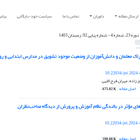
ارسال مقاله
داوران
تماس با ما
سیاست خود-بایگانی
بیان
دوره 23، شماره 4 - شماره پیاپی 92، زمستان 1403
راک معلمان و دانش‌‏آموزان از وضعیت موجود تشویق در مدارس ابتدایی و ر
10.22034/jei.2024
ز زاده، مهران فرج اللهی
اصل مقاله
675.82 K
ای مؤثر در بالندگی نظام آموزش و پرورش از دیدگاه صاحب‌نظران
10.22034/jei.2024
اصل مقاله
590.88 K