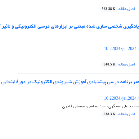
اصل مقاله
563.38 K
یادگیری شخصی سازی شده مبتنی بر ابزارهای درسی الکترونیکی و تاثیر آ
10.22034/jei.2024
اصل مقاله
540.5 K
اصر برنامة درسی پیشنهادی آموزش شهروندی الکترونیک در دورۀ ابتدایی
10.22034/jei.2024
 مجید علی عسگری، عفت عباسی، مصطفی قادری
اصل مقاله
538.3 K