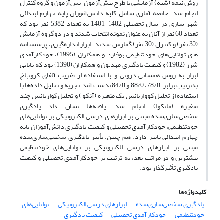
روش نیمه (شبه) آزمایشی با طرح پیش‌آزمون-پس‌آزمون و گروه‌ کنترل
انجام شد. جامعه آماری شامل کلیه دانش‌آموزان پایه چهارم ابتدائی
شهر ساری در سال تحصیلی 1402-1401 به تعداد 5382 نفر بود که
تعداد 60 نفر از آنان به عنوان نمونه انتخاب شدند و در دو گروه آزمایش
(30 نفر) و کنترل (30 نفر) گمارش شدند. ابزار اندازه‌گیری، پرسشنامه
های توانایی‌های خودتنظیمی بوفارد و همکاران (1995)، خودکارآمدی
شرر (1982) و کیفیت یادگیری مهدیون و همکاران (1390) بود که پایایی
ابزار به روش همسانی درونی و با استفاده از ضریب آلفای کرونباخ
به‌ترتیب برابر، 78/0، 88/0 و 84/0 بدست آمد. تجزیه و تحلیل داده‌ها با
استفاده از تحلیل کوواریانس یک متغیره (آنکوا) و تحلیل کواریانس چند
متغیره (مانکوا) انجام شد. یافته‌ها نشان داد یادگیری
شخصی‌سازی‌شده مبتنی بر ابزارهای درسی الکترونیکی بر توانایی‌های
خودتنظیمی، خودکارآمدی تحصیلی و کیفیت یادگیری دانش‌آموزان پایه
چهارم ابتدائی تاثیر دارد. هم چنین، تأثیر یادگیری شخصی‌سازی‌شده
مبتنی بر ابزارهای درسی الکترونیکی بر توانایی‌های خودتنظیمی
بیشترین و در مراتب بعد، به ترتیب بر خودکارآمدی تحصیلی و کیفیت
یادگیری تأثیرگذار بود.
کلیدواژه‌ها
یادگیری شخصی‌سازی‌شده
ابزارهای درسی الکترونیکی
توانایی‌های
خودتنظیمی
خودکارآمدی تحصیلی
کیفیت یادگیری