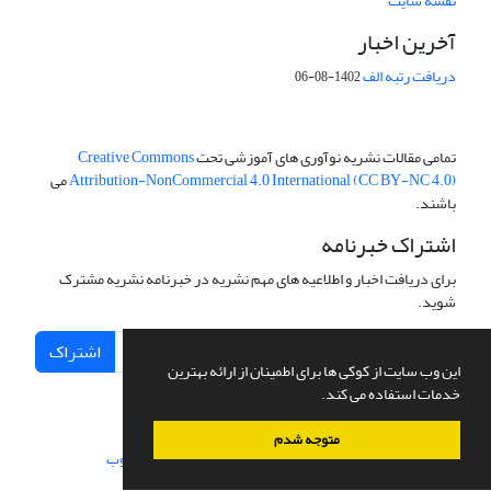
نقشه سایت
آخرین اخبار
دریافت رتبه الف
1402-08-06
تمامی مقالات نشریه نوآوری های آموزشی تحت
Creative Commons
Attribution-NonCommercial 4.0 International (CC BY-NC 4.0)
می
باشند.
اشتراک خبرنامه
برای دریافت اخبار و اطلاعیه های مهم نشریه در خبرنامه نشریه مشترک
شوید.
اشتراک
این وب سایت از کوکی ها برای اطمینان از ارائه بهترین
خدمات استفاده می کند.
متوجه شدم
سامانه مدیریت نشریات علمی.
طراحی و پیاده سازی از
سیناوب