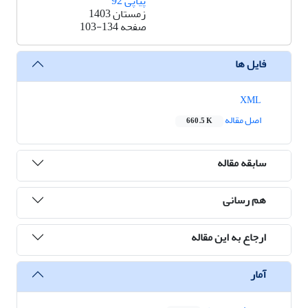
پیاپی 92
زمستان 1403
صفحه
103-134
فایل ها
XML
اصل مقاله
660.5 K
سابقه مقاله
هم رسانی
ارجاع به این مقاله
آمار