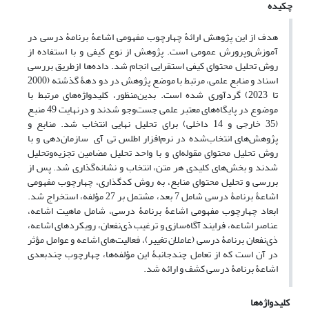
چکیده
هدف از این پژوهش ارائۀ چهارچوب مفهومی اشاعۀ برنامۀ درسی در
آموزش‌وپرورش عمومی است. پژوهش از نوع کیفی و با استفاده از
روش تحلیل محتوای کیفی استقرایی انجام شد. داده‌ها ازطریق بررسی
اسناد و منابع علمی، مرتبط با موضع پژوهش در دو دهۀ گذشته (2000
تا 2023) گردآوری شده است. بدین‌منظور، کلیدواژه‌های مرتبط با
موضوع در پایگاه‌های معتبر علمی جست‌وجو شدند و درنهایت 49 منبع
(35 خارجی و 14 داخلی) برای تحلیل نهایی انتخاب شد. منابع و
پژوهش‌های انتخاب‌شده در نرم‌افزار اطلس تی آی سازمان‌دهی و با
روش تحلیل محتوای مقوله‌ای و با واحد تحلیل مضامین تجزیه‌وتحلیل
شدند و بخش‌های کلیدی هر متن، انتخاب و نشانه‌گذاری شد. پس از
بررسی و تحلیل محتوای منابع، به روش کدگذاری، چهارچوب مفهومی
اشاعۀ برنامۀ درسی شامل 7 بعد، مشتمل بر 27 مؤلفه، استخراج شد.
ابعاد چهارچوب مفهومی اشاعۀ برنامۀ درسی، شامل ماهیت اشاعه،
عناصر اشاعه، فرایند آگاه‌سازی و ترغیب ذی‌نفعان، رویکردهای اشاعه،
ذی‌نفعان برنامۀ درسی (عاملان تغییر)، فعالیت‌های اشاعه و عوامل مؤثر
در آن است که از تعامل چندجانبۀ این مؤلفه‌ها، چهارچوب چندبعدی
اشاعۀ برنامۀ درسی کشف و ارائه شد.
کلیدواژه‌ها