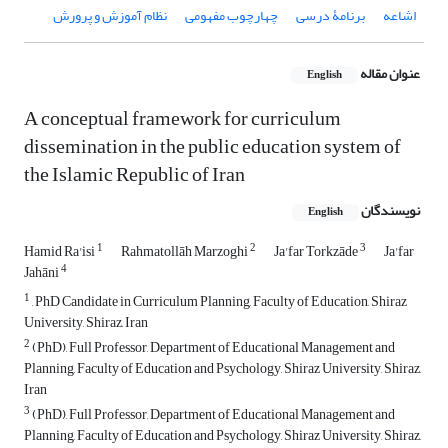
اشاعه
برنامۀ درسی
چهارچوب مفهومی
نظام آموزش‌ و پرورش
عنوان مقاله
English
A conceptual framework for curriculum
dissemination in the public education system of
the Islamic Republic of Iran
نویسندگان
English
1
2
3
Hamid Ra'isi
Rahmatollāh Marzoghi
Ja'far Torkzāde
Ja'far
4
Jahāni
1
, PhD Candidate in Curriculum Planning, Faculty of Education, Shiraz
University, Shiraz, Iran
2
(PhD), Full Professor, Department of Educational Management and
Planning, Faculty of Education and Psychology, Shiraz University, Shiraz,
Iran
3
(PhD), Full Professor, Department of Educational Management and
Planning, Faculty of Education and Psychology, Shiraz University, Shiraz,