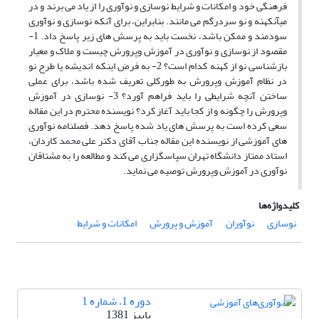
فرهنگی خود و امکانات و شرایط نوسازی و نوآوری را از یاد می برند و در
میآنکهنه و نو سردرگم می مانند. بنابراین، برای آنکه نوسازی و نوآوری
سودمند و ممکن باشد، نخست باید به پرسش های زیر پاسخ داد. 1-
مقصود از نوسازی و نوآوری در آموزش وپرورش چیست و ملاک و معیار
بازشناسی نو از کهنه کدام است؟ 2- به فرض اینکه اندیشه یا طرح نو
در نظام آموزش وپرورش به طورکلی تعریف شده باشد، برای عملی
ساختن آنچه شرایطی را باید فراهم آورد؟ 3- نوسازی در آموزش
وپرورش را چگونه و از کجا باید آغاز کرد؟ نویسنده محترم در این مقاله
سعی کرده است به پرسش های یاد شده پاسخ دهد. فصلنامه نوآوری
های آموزشی از نویسنده این مقاله جناب آقای دکتر علی محمد کاردان،
استاد ممتاز دانشگاه تهران سپاسگزاری می کند و مطالعه را به مشتاقان
نوآوری در آموزش وپرورش توصیه می نماید.
کلیدواژه‌ها
نوسازی
نوآوران
آموزش و پرورش
امکانات و شرایط
دوره 1، شماره 1
پاییز 1381