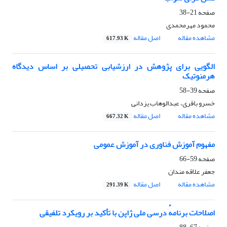
صفحه
21-38
محمود مهرمحمدی
مشاهده مقاله
اصل مقاله
617.93 K
الگویی برای پژوهش در ارزشیابی تحصیلی بر اساس دیدگاه
هرمنوتیک
صفحه
39-58
خسرو باقری، عبدالوهاب یزدانی
مشاهده مقاله
اصل مقاله
667.32 K
مفهوم آموزش فناوری در آموزش عمومی
صفحه
59-66
جعفر علاقه مندان
مشاهده مقاله
اصل مقاله
291.39 K
اصلاحات برنامهٔ درسی ملی ژاپن با تأکید بر رویکرد تلفیقی