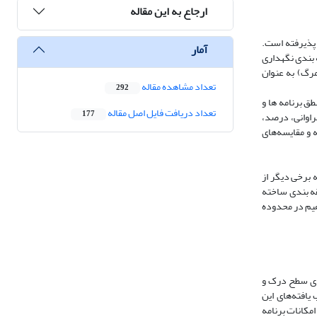
ارجاع به این مقاله
 پذیرفته است.
آمار
 عینی ردیف کردن و طبقه بندی نگهداری
رگ) به عنوان
تعداد مشاهده مقاله
292
ه منطق برنامه ها و
تعداد دریافت فایل اصل مقاله
177
راوانی، درصد،
تقل، تحلیل واریانس یک طرفه و مقایسه‌های
 برخی دیگر از
قه بندی ساخته
هیم در محدوده
نای سطح درک و
افته‌های این
امکانات برنامه