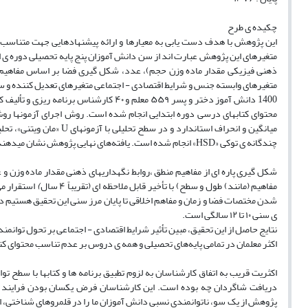
چکیده ی طرح
این پژوهش با هدف دست یابی به معیارها و ارائه پیشنهادهایی جهت متناسب سا
ذهنی فیزیکی مقدار ماده وزن حجم)، عدد، شکل گیری فضا بر اساس مفاهیم ط
متغیرهای وابسته جنس و شرایط اقتصادی - اجتماعی متغیرهای تعدیل کننده و 
1400 دانش آموز دختر و پسر ۵۵۹ معلم و ۴۰
محتوای کتابهای درسی دوره ابتدایی انجام شده است. روش اجرای آزمونها روش
چندگانه ی توکی «HSD» انجام شده است. یافته‌های نهایی پژوهش نشان میدهند که
شکل گیری پاره ای از مفاهیم منطق ،روابط نگهداریهای ذهنی مقدار ماده وزن و
مفاهیم (مانند) طول و سطح) با تأخیر قابل ملاحظه ای (تقریباً ۴ سال
)
استقرار م
شدن مختصات فضا و زمان و مفاهم اخلاقی تا پایان مرز سنی این تحقیق هستیم در
ی سنی ۱۰ تا ۱۲ سالگی است.
نتایج حاصل از این تحقیق، مبین تأثیر شرایط اقتصادی - اجتماعی بر تحول توانم
اکثر معلمان در تمامی پایه‌های تحصیلی و همه ی دروس بر عدم تناسب محتوای ک
اکثریت قریب به اتفاق کارشناسان به لزوم تطبیق برنامه ها و کتابها با سطح
دریافت شاگردان چه بوده است. این کارشناسان فرض یکسان بودن فرایند تحو
پژوهش از یک سو، ناتوانمندی نسبی دانش آموزان ما را در قلمروهای شناختی، اخل