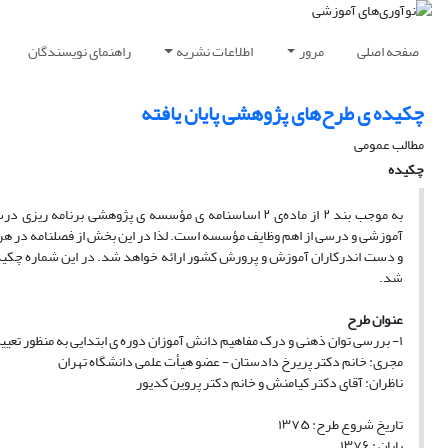
صفحه اصلی
مرور
اطلاعات نشریه
راهنمای نویسندگان
چکیده ی طرح‌های پژوهشی پایان یافته
مطالب عمومی
چکیده
به موجب بند ۲ از ماده‌ی ۲ اساسنامه ی مؤسسه ی پژوهشی 
آموزشی و درسی از اهم وظایف مؤسسه است. لذا در این بخش از فصلنامه در هر ش
و دست اندرکاران آموزش و پرورش کشور ارائه خواهد شد. در این شماره چکیده
شد.
عنوان
طرح
۱- بررسی توان ذهنی و درک مفاهیم دانش آموزان دوره ی ابتدایی به منظور تعیین استانداردهای آموزشی
مجری: خانم دکتر پریرخ دادستان - عضو هیأت علمی دانشگاه تهران
ناظران: آقای دکتر کیامنش و خانم دکتر پروین کدیور
تاریخ شروع طرح: ۱۳۷۵
پایان : ۱۳۷۶