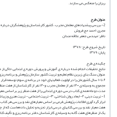
ریزان را منعکس می سازند.
عنوان طرح
2- بررسی پیشنهادهای معلمان مجرب ، کشور کارشناسان و پژوهشگران درباره ی محتوای آموزشی کتابهای درسی دوره ی ابتدایی از هفت منظر
مجری: احمد حج فروش
ناظر: مهندس جعفر علاقه مندان
تاریخ شروع طرح: ۱۳۷۸
پایان: ۱۳۷۹
چکیده ی طرح
نتایج تحقیقات انجام شده درباره ی آموزش و پرورش دوره ی ابتدایی حاکی از م
عنوان سنگ بنای زیرین نظام تعلیم و تربیت کشور سازمان پژوهش و برنامه ریز
۶
تا ۱۰ سال کشورمان را در اولویت فعالیتهای خود در برنامه ی سوم توسعه قرار
مجموع به وسیله ی ۱۲۰۰ نفر از معلمان مج
مدت دو ماه همه ی کتاب درسی دوره ی ابتدایی را از هفت منظر زیر بر اساس معی
1- تربیت دینی، ۲- ابعاد روان شناختی، ۳- تربیت اجتماعی - تربیت هنری و زیباشناسی ۵- مهارتهای زبان آموزی ۶ علوم پایه و خلاقیت و - سازمان و تناسب محتوا.
ابزار گردآوری اطلاعات پژوهش فرمی بر اساس معیارهای نقد و بررسی هر کتاب درسی است که در دو قلمرو «۱- بررسی وضع 
هفت معیار نقد و بررسی کتابهای درسی ابزار تجزیه و تحلیل داده‌هاست که ا