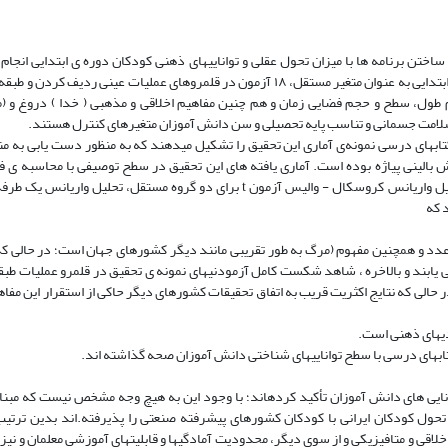
ختن برنامه ها با میزان تحول عقلی و تواناییهای ذهنی کودکان دوره ی ابتدایی انجام
متغیرهای این پژوهش عبارت اند از سن دانش آموزان پنج پایه تحصیلی دوره ی ابتدایی به عنوان متغیر مستقل، ۱۸ آزمون در قلمروهای عملیات
ول، سطح و حجم فضایی زمان و هم چنین مفاهیم اخلاقی و مذهبی ( خدا ) دروغ و (م
سلامت جسمانی و تناسب پایه تحصیلی و سن دانش آموزان متغیرهای کنترل هستند.
 کارشناس برنامه ریزی و تألیف کتابهای درسی نمونه‌ی آماری این تحقیق را تشکیل میدهند که به منظور دست یابی ب
 بالینی پیاژه بوده است. آماری یافته های این تحقیق در سطح توصیفی با محاسبه ی ف
میانگین و انحراف استاندارد و در سطح تحلیلی با آزمونهای U «مان ویتنى»، تحلیل واریانس کروسکال - والیس آزمون t برای دو گروه مس
 عدد و همچنین مفهوم (مرگ به طور تقریبی مانند دیگر کشورهای جهان است؛ در حالی که
ی یابند و بالاخره ، شاهد شکست کامل آزمودنیهای نمونه ی تحقیق در قلمرو عملیات طب
 حالی که نتایج اکثریت قریب به اتفاق تحقیقات کشورهای دیگر حاکی از استقرار این مفا
ندیهای ذهنی است.
تابهای درسی با سطح تواناییهای شناختی دانش آموزان صحه گذاشته اند.
 توانایی های دانش آموزان تأکید کردهاند؛ با وجود این به هیچ وجه مشخص نیست که مب
ل کودکان ایرانی با کودکان کشورهای پیشرفته صنعتی را پذیرفته.اند بدین ترتیب ی
اقی و متافیزیکی و از سوی دیگر، محدودیت آمادگیها و قابلیتهای آموزشی معلمان و نیز 