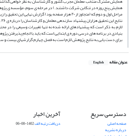
همایش پنج روزه در تنکابن شرکت داشتند.) در مرحله ی سوم، مؤسسه ی پژوه
مراحل اول و دوم که (متجاوز از ۲۰ هزار صفحه بود) گزارش نهایی این تحقیق را زیر نظر مهند علاقه مندان، رئیس سازمان، تهیه کند.
نتایج این تحقیق هزاران پیشنهاد سازندهی معلمان و کارشناسان را درباره ی ۲۶ عنوان کتابهای درسی دوره ی ابتدایی در بر میگیرد.
لازم به ذکر است که پیشنهادهای ارائه شده نه تنها تغییرات وسیعی را در محت
بنیادی در برنامه های درسی دوره ی ابتدایی است که باید با انجام پذیرفتن پ
برای دست یابی به نتایج پژوهش لازم است به فصل چهارم گزارشهای بیست و سوم
عنوان مقاله
English
دسترسی سریع
آخرین اخبار
صفحه اصلی
دریافت رتبه الف
1402-08-06
درباره نشریه