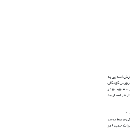
زش ابتدایی به
 پرورش کودکان
ر سه نوبت و در
احب نظر هر استان به
ی مربوط به هر
رم شماره ی ۲ (مشابه ابزار اولی همراه با تغییرات جدید) در