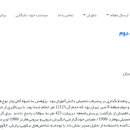
ارسال مقاله
داوران
تماس با ما
سیاست خود-بایگانی
بیان
 دوم
ران.
ش و هدف‌گذاری بر پیشرفت تحصیلی دانش‌آموزان بود. پژوهش به شیوة کمّی و از نوع 
شد. جامعة آماری پژوهش شامل کلیة دانش‌آموزان مقطع دبیرستان دورة اول و دوم منطقة 8 شهر تهران بود که حجم آن 12123 نفر 
تصادفی خوشه‌ای و بر اساس فرمول کوکران، 375 نفر برآورد شد؛ اما به دلیل اطمینان از بازگشت پرسش‌نامه‌ها، درنهایت 423 ن
پرسش‌نامة مثبت‌اندیشی اینگرام و ویسنیکی (۱۹۸۸)، پ
نتایج به‌دست‌آمده با استفاده از تحلیل مسیر نشان داد با توجه به شاخص‌های نیکویی برازش، الگ