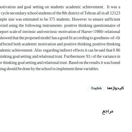
, motivation and goal setting on students' academic achievement. It was a
d
cycle secondary school students of the 8th district of Tehran, all in all 12123
ple size was estimated to be 375 students. However, to ensure sufficient
ected using the following instruments: positive thinking questionnaire of
ort scale of intrinsic and extrinsic motivation of Harter (1980), relational
s showed that the proposed model has a good fit according to goodness-of-fit
t affected both academic motivation and positive thinking, positive thinking
emic achievement. Also, regarding indirect effects, it can be said that 0.86
inking, goal setting and relational trust. Furthermore, 91% of the variance in
hinking, goal setting and relational trust. Based on the results, it was found
nning should be done by the school to implement these variables.
کلیدواژه‌ها
English
مراجع