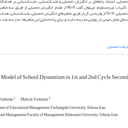
صیلی، اعتماد رابطه‌ای بر انگیزش تحصیلی و مثبت‌اندیشی، مثبت‌اندیشی بر هدف‌گ
تحصیلی، انگیزش تحصیلی بر پیشرفت تحصیلی مؤثر است. همچنین در زمینة تأثیرات غیرمستقیم، می‌توان گفت 86/0 از مقدار انگیز
هدف‌گذاری و اعتماد رابطه‌ای پیش‌بینی‌پذیر است. همچنین در متغیر پیشرفت تحصیلی، 91/0 از واریانس آن از طریق متغیرهای انگیزش تحصیلی، مثبت
ای نقش مهمی در پویایی مدرسه دارند و برای پیاده‌سازی این متغیرها، مدرسه باید برن
رفت تحصیلی
 Model of School Dynamism in 1st and 2nd Cycle Secon
1
2
 Pezhmān
Mahyār Torkmān
nt of Educational Management, Farhangiān University, Tehran, Iran
al Management, Faculty of Management, Khārazmi University, Tehran, Iran