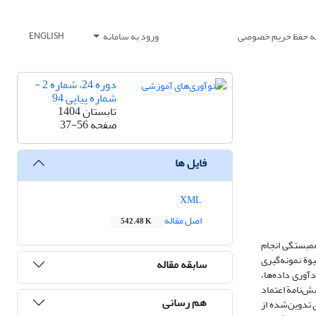
یه حفظ حریم خصوصی
ورود به سامانه
ENGLISH
دوره 24، شماره 2 -
شماره پیاپی 94
تابستان 1404
صفحه
37-56
فایل ها
XML
اصل مقاله
542.48 K
همبستگی انجام
اعلام شده بود. با بهره‌گیری از شیوة نمونه‌گیری
سابقه مقاله
فر به سؤالات پاسخ دادند. برای گردآوری داده‌ها،
رسش‌نامة هدف‌گرایی تحصیلی بوفارد (1998)، مقیاس خودگزارشی انگیزش درونی و بیرونی هارتر (1980) و پرسش‌نامة اعتماد
هم رسانی
وی تدوین‌شده از