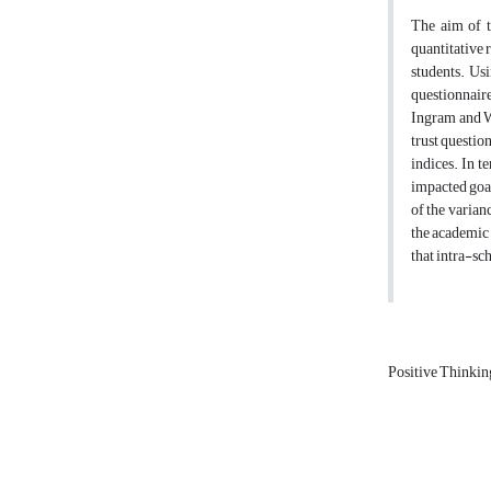
The aim of th
quantitative 
students. Us
questionnaire
Ingram and Wi
trust questio
indices. In t
impacted goal
of the varian
the academic 
that intra-sc
Positive Thinki