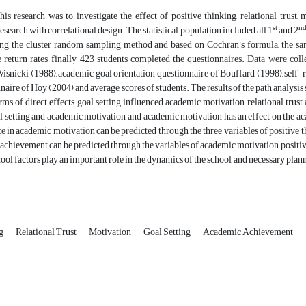
is research was to investigate the effect of positive thinking, relational trust
st
n
research with correlational design. The statistical population included all 1
and 2
ing the cluster random sampling method and based on Cochran's formula, the sam
 return rates, finally 423 students completed the questionnaires. Data were coll
snicki (1988), academic goal orientation questionnaire of Bouffard (1998), self-rep
nnaire of Hoy (2004) and average scores of students. The results of the path analysi
erms of direct effects, goal setting influenced academic motivation, relational trus
 setting and academic motivation, and academic motivation has an effect on the acad
ce in academic motivation can be predicted through the three variables of positive th
achievement can be predicted through the variables of academic motivation, positive t
hool factors play an important role in the dynamics of the school, and necessary pla
ng
Relational Trust
Motivation
Goal Setting
Academic Achievement