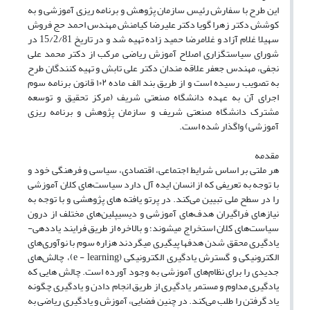
این طرح با سفارش رئیس سازمان پژوهش و برنامه ریزی آموزشی و به
کوشش دکتر زهرا گویا دکتر علیرضا کیامنش مهندس احمد حج فروش
سهیلا غلام آزاد و غلامرضا حمید زاده تهیه شد و در تاریخ 15/2/81 در
شورای سیاستگزاری اصلاح آموزش ریاضی مرکب از دکتر محمد علی
نجفی، مهندس جعفر علاقه مندان دکتر علی تابش و تهیه کنندگان طرح
به تصویب رسیده است و از طریق بند الف ماده ۱۰۲ قانون برنامه سوم
اجرای آن به عهده دانشگاه صنعتی شریف (مرکز تحقیق و توسعه
مشترک دانشگاه صنعتی شریف و سازمان پژوهش و برنامه ریزی
آموزشی) واگذار شده است.
مقدمه
هر ملتی بر اساس شرایط اجتماعی، اقتصادی، سیاسی و فرهنگی خود و
با توجه به تعریفی که از انسان ایده آل دارد سیاست‌های کلان آموزشی
را در سطح ملی تبیین می‌کند. در پرتو یافته ‌های پژوهشی و با توجه به
نیاز‌های فراگیران هدف‌‌های آموزشی و دیسیپلین‌‌های مختلف از درون
سیاست‌‌های کلان استخراج میشوند؛ و بالاخره از طریق فرایند یاددهی-
یادگیری محقق شدن هدفها پیگیری میگردند هزاره سوم با نوآوری‌های
الکترونیکی و گسترش یادگیری الکترونیکی (e - learning)، چالش‌‌های
جدیدی را برای نظام‌‌های آموزشی به وجود آورده است. چالش ‌هایی که
یادگیری مداوم و مستمر یادگیری از طریق انجام دادن و یادگیری چگونه
یاد گرفتن را طلب می‌کند. در چنین فضایی، آموزش و یادگیری ریاضی به