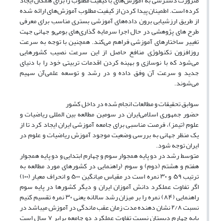
ضرورت دسترسی به آموزش‌های با کیفیت مطلوب را برای همگان ایجاد
کرده است. اطمینان پیدا کردن از کیفیت مطلوب آموزش‌های ارائه شده
از طریق ارزشیابی برون داده‌‌های آموزشی بستری مناسب برای معرفی
طرح ‌های پژوهشی در حال اجرا سرمایه گذاری‌های بومی‌و جهانی جهت
تغییر ساختار‌های آموزشی فراهم می‌کند. همچنین با توجه به سرعت
روزافزون تکنولوژی منافع حاصل از این سرعت نصیب کشور‌هایی
می‌شود که با نوسازی و بهینه کردن اقدمات تربیتی خود را با دنیای
جدید و سرعت آن وفق داده و در رشد و توسعه علمی‌آن سهیم
می‌شوند.
سوابق تحقیقات و مطالعات انجام شده در داخل کشور
حضور جمهوری اسلامی‌ایران در سومین مطالعه بین المللی ریاضیات و
علوم (تیمز)، فرصت مناسبی برای جامعه آموزشی ایران ایجاد کرد تا از
یک منظر جهانی به بررسی وضعیت موجود آموزش ریاضیات و علوم در
ایران توجه شود.
متوسط رشد در دو پایه همجوار سوم و چهارم ابتدایی و دو پایه همجوار
هفتم و هشتم (دوم) و سوم (راهنمایی در کشور‌های مورد مطالعه به
ترتیب ۵۹ و ۳۰ نمره است در مقیاس میانگین ۵۰۰ و انحراف معیار (۱۰۰)
اگر تفاوت عملکرد دانش آموزان ایران و دیگر کشورها در پایه سوم
راهنمایی (۸۴) نمره را بر میزان رشد سالانه یعنی ۳۰ نمره تقسیم کنیم
نسبت ۲/۸ نشان دهنده مدت زمان عقب ماندگی در آموزش میباشد در
پایه چهارم دبستان نسبت تفاوت عملکرد دو جامعه برابر ۷ سال است