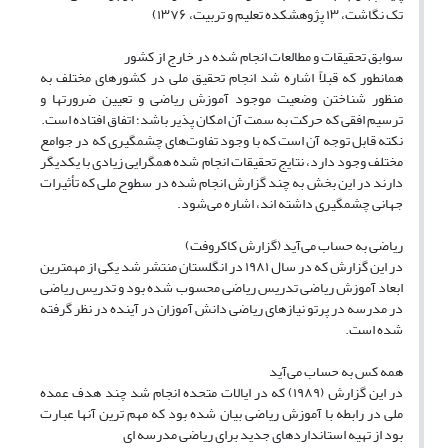
تک نگاشت، ۱۳ پژوهشکده تعلیم و تربیت، ۱۳۷۶)
سوابق تحقیقات و مطالعات انجام شده در خارج از کشور
همانطور که قبلاً اشاره شد انجام تحقیق ملی در کشور‌های مختلف به
منظور شناختن وضعیت موجود آموزش ریاضی و تعیین ضرورتها و
ترسیم افقی که حرکت به سمت آن امکان پذیر باشد؛ اتفاق افتاده است.
نکته قابل توجه آن است که با وجود تفاوت‌های چشمگیری که در جوامع
مختلف وجود دارد، نتایج تحقیقات انجام شده همگرایی زیادی با یکدیگر
دارند در این بخش به چند گزارش انجام شده در سطوح ملی که تأثیرات
جهانی چشمگیری داشته اند، اشاره می‌شود.
ریاضی به حساب می‌آید (گزارش کاکروفت)
در این گزارش که در سال ۱۹۸۱ در انگلستان منتشر شد یکی از مهمترین
ابعاد آموزش ریاضی تدریس ریاضی محسوب شده بود و تدریس ریاضی
در مدرسه در پرتو نیاز‌های ریاضی دانش آموزان در آینده در نظر گرفته
شده است.
همه کس به حساب می‌آید
در این گزارش (۱۹۸۹) که در ایالات متحده انجام شد چند هدف عمده
ملی در رابطه با آموزش ریاضی بیان شده بود که مهم ترین آنها عبارت
بود از تهیه استاندارد‌های جدید برای ریاضی مدرسه ای