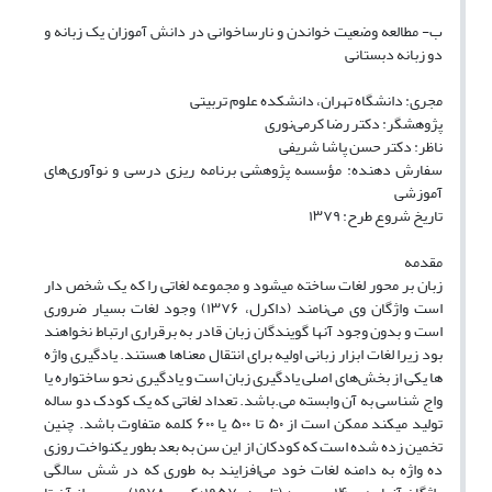
ب- مطالعه وضعیت خواندن و نارساخوانی در دانش آموزان یک زبانه و
دو زبانه دبستانی
مجری: دانشگاه تهران، دانشکده علوم تربیتی
پژوهشگر: دکتر رضا کرمی‌نوری
ناظر: دکتر حسن پاشا شریفی
سفارش دهنده: مؤسسه پژوهشی برنامه ریزی درسی و نوآوری‌های
آموزشی
تاریخ شروع طرح: ۱۳۷۹
مقدمه
زبان بر محور لغات ساخته میشود و مجموعه لغاتی را که یک شخص دار
است واژگان وی می‌نامند (داکرل، ۱۳۷۶) وجود لغات بسیار ضروری
است و بدون وجود آنها گویندگان زبان قادر به برقراری ارتباط نخواهند
بود زیرا لغات ابزار زبانی اولیه برای انتقال معناها هستند. یادگیری واژه
ها یکی از بخش‌های اصلی یادگیری زبان است و یادگیری نحو ساختواره یا
واج شناسی به آن وابسته می.باشد. تعداد لغاتی که یک کودک دو ساله
تولید میکند ممکن است از ۵۰ تا ۵۰۰ یا ۶۰۰ کلمه متفاوت باشد. چنین
تخمین زده شده است که کودکان از این سن به بعد بطور یکنواخت روزی
ده واژه به دامنه لغات خود می‌افزایند به طوری که در شش سالگی