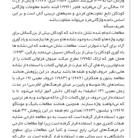
واژگان آنها به ۱۴۰۰۰ می‌رسد (تلمین، ۱۹۵۷؛ کری، ۱۹۷۸)، و پس از آن تا
۱۷ سالگی بر آن می‌افزاید فلچر (۱۹۹۶) البته دامنه معلومات واژگانی
کودکان تابع تفاوت‌های فردی و محیط‌های تربیتی آنان است و بر این
اساس دامنه واژگانی فرد می‌تواند متفاوت باشد.
تعریف مسأله
مطالعات انجام شده نشان داده اند که کودکان بیش از بزرگسالان برای
تولید واژه ها و کلمات به وجود نشانه ها و سرنخ ها نیازمندند و یادآوری
آزاد برای آنها دشوارتر است. مطالعات نشان می‌دهند که این نشانه ها
یادآوری کودکان را بیش از بزرگسالان تسهیل می‌نماید پارکین، ۱۹۹۳).
همان طور که لزاک (۱۹۹۵) مطرح میکند میتوان فراوانی کلمات را از
متداولترین راه ‌های آن که عبارت از فراوانی کلمات با استفاده از نشانه
‌هایی نظیر حروف اولیه و طبقه ها باشد بیابیم. در این پژوهش همانند
مطالعه بنتون و همکاران (۱۹۷۶) و (۱۹۸۳) حروف معینی (۹) حرف با
بسامد‌های بالا متوسط و پایین بر مبنای فرهنگ‌های (فارسی) در مدت
زمان معینی (۳) (دقیقه) به کودکان دانش آموز ارائه می‌شود تا با
استفاده از این حروف در اول کلمات تا آن جا که میتوانند و به هر ترتیبی
که می‌خواهند واژه بسازند. همچنین همانند مطالعات باتیگ و مونتاگو
(۱۹۶۹) و نیلسون (۱۹۷۳) تعدادی نام طبقه در این پژوهش ۳۲ طبقه
مورد استفاده قرار گرفته است که نسبت به دو مطالعه خارجی مشابه
طبقات کمتری مورد استفاده قرار گرفته است زیرا اولاً مطالعات خارجی
در فرهنگ‌های ایرانی رایج نیست و ثانیاً این مطالعات برای سطوح
دانشگاهی و دبیرستانی مورد استفاده قرار گرفته است در حالی که