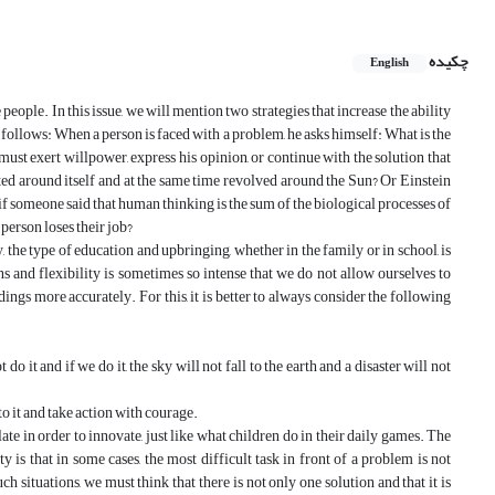
چکیده
English
people. In this issue, we will mention two strategies that increase the ability
 follows: When a person is faced with a problem, he asks himself: What is the
 must exert willpower, express his opinion, or continue with the solution that
ed around itself and at the same time revolved around the Sun? Or Einstein
f someone said that human thinking is the sum of the biological processes of
person loses their job?
, the type of education and upbringing, whether in the family or in school, is
 and flexibility is sometimes so intense that we do not allow ourselves to
ngs more accurately. For this, it is better to always consider the following
o it and if we do it, the sky will not fall to the earth and a disaster will not
o it and take action with courage.
ate in order to innovate, just like what children do in their daily games. The
y is that in some cases, the most difficult task in front of a problem is not
h situations, we must think that there is not only one solution and that it is