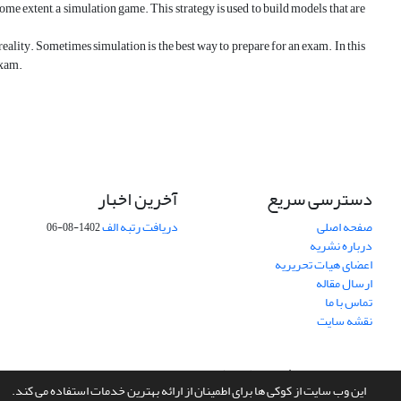
ome extent, a simulation game. This strategy is used to build models that are
 reality. Sometimes simulation is the best way to prepare for an exam. In this
exam.
دسترسی سریع
آخرین اخبار
صفحه اصلی
دریافت رتبه الف
1402-08-06
درباره نشریه
اعضای هیات تحریریه
ارسال مقاله
تماس با ما
نقشه سایت
سامانه مدیریت نشریات علمی.
طراحی و پیاده سازی از
سیناوب
این وب سایت از کوکی ها برای اطمینان از ارائه بهترین خدمات استفاده می کند.