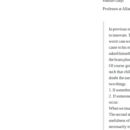
Hamze Ganji
Professor at All
In previous is
to innovate. 
worst case sc
came to his m
asked himself
the brain plu
Of course, go
such that chi
doubt the use
two things.
1. If somethi
2. If someone 
occur.
When we imagi
The second st
usefulness of
necessarily i