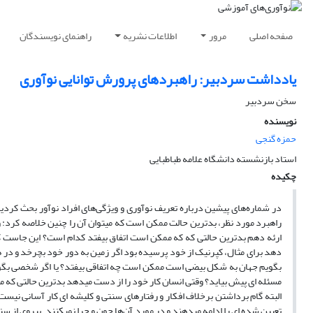
صفحه اصلی
مرور
اطلاعات نشریه
راهنمای نویسندگان
یادداشت سردبیر: راهبرد‌های پرورش توانایی نوآوری
سخن سردبیر
نویسنده
حمزه گنجی
استاد بازنشسته دانشگاه علامه طباطبایی
چکیده
در شماره‌های پیشین درباره تعریف نوآوری و ویژگی‌های افراد نوآور بحث کردیم.
راهبرد مورد نظر، بدترین حالت ممکن است که میتوان آن را چنین خلاصه کرد: وق
ارئه دهم بدترین حالتی که که ممکن است اتفاق بیفتد کدام است؟ این جاست که
دهد برای مثال، کپرنیک از خود پرسیده بود اگر زمین به دور خود بچرخد و در ه
بگویم جهان به شکل بیضی است ممکن است چه اتفاقی بیفتد؟ یا اگر شخصی بگوید 
مسئله ای پیش بیاید؟ وقتی انسان کار خود را از دست میدهد بدترین حالتی که 
البته گام برداشتن برخلاف افکار و رفتار‌های سنتی و کلیشه ای کار آسانی نیست
تعیین شده ای را ادامه میدهند و در مورد آن‌‌ها چون و چرا نمیکنند. پیروی از 