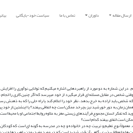
ارسال مقاله
داوران
تماس با ما
سیاست خود-بایگانی
بیان
 در این شماره به دو مورد از راهبرد‌هایی اشاره میکنیم که توانایی نوآوری را افزایش
تی شخص در مقابل مسئله ای قرار میگیرد از خود میپرسد که اگر چنین کاری را انجام با
 شخص باید اراده به خرج بدهد، نظر خود را اعلام کند یا راه حلی را که به ذهنش رس
مان زمان به دور خورشید نیز بچرخد ممکن است چه اتفاقی بیفتد؟ یا اینشتین از خود پر
که تفکر انسان مجموع فرآیند‌های زیستی مغز به علاوه روابط اجتماعی او با محیط است 
ممکن است اتفاق بیفتد کدام است؟
. معمولاً نوع تعلیم و تربیت چه در خانواده و چه در مدرسه به گونه ای است که کودکان 
سنت ‌‌ها و انعطاف پذیری، گاهی آن قدر شدید است که در مورد مفید بودن راهبرد‌‌ها چنین