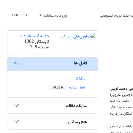
یه حفظ حریم خصوصی
ورود به سامانه
ENGLISH
دوره 2، شماره 2
تابستان 1382
صفحه
7-8
فایل ها
XML
اصل مقاله
 می دهند اولین
50.22 K
 چنین نظری را
یده است ادامه
سابقه مقاله
سیده بود: اگر
امکان دارد چه
هم رسانی
راه‌های از پیش
 تردیدی به خود