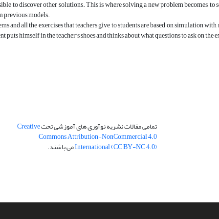
sible to discover other solutions. This is where solving a new problem becomes, to s
om previous models.
ems and all the exercises that teachers give to students are based on simulation with
ent puts himself in the teacher's shoes and thinks about what questions to ask on the 
تمامی مقالات نشریه نوآوری های آموزشی تحت
Creative
Commons Attribution-NonCommercial 4.0
International (CC BY-NC 4.0)
می باشند.