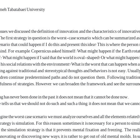
ameh Tabatabaei University
sues, we discussed the definition of innovation and the characteristics of innovative 
The first strategy in question is the worst-case scenario, which can be summarized as
enario that could happen if I do this and present this idea? This is where the person
ind. For example, Copernicus asked himself: What might happen if the Earth rotat
: What might happen if I said that the world is oval-shaped? Or what might happen i
s his social relations with the environment? What is the worst that can happen when a 
ing against traditional and stereotypical thoughts and behaviors is not easy. Usually
ldren continue predetermined paths and do not question them. Following traditions
fulness of strategies. However, we can broaden the framework and see the surroundi
ng has never been done in the past, it does not mean that it cannot be done now.
tells us that we should not do such and such a thing, it does not mean that we cannot d
ne the worst case scenario, we must analyze ourselves and all the elements related t
rategy is simulation. For this reason, sometimes it is necessary for a person to simul
 the simulation strategy is that it prevents mental fixation and freezing. The realit
nnovating or discovering new ways; it is rather to get out of old mental molds. In suc