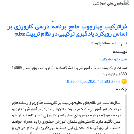
فراترکیب چهارچوب جامع برنامهٔ درسی کارورزی بر
اساس رویکرد یادگیری ترکیبی در نظام تربیت‌معلم
نوع مقاله : مقاله پژوهشی
نویسنده
شهربانو خشکاب
استادیار، گروه مدیریت آموزشی، دانشگاه فرهنگیان، صندوق پستی 14665-
889 تهران، ایران
10.22034/jei.2025.421503.2776
چکیده
سال‌هاست در نظام‌های تعلیم‌و‌تربیت بر کاربست فنّاوری و رسانه‌های
برخط در امر آموزش تأکید می‌شود؛ با‌این‌حال تمرکز بر آموزش مجازی و
برخط به‌ویژه دربارهٔ درس‌های عملی نظیر کارورزی که بر تلفیق نظریه و
عمل تأکید دارد کاستی‌های فقدان آموزش حضوری را به همراه خواهد
داشت. از رویکردهای تعدیل این مسئله بهره‌گیری از نظام طراحی و
تدوین برنامه‌های درسی عملی با استفاده از رویکرد یادگیری ترکیبی