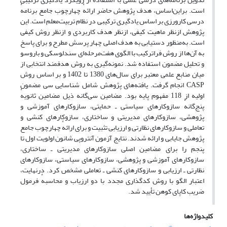
است. بر‌این‌اساس، هدف پژوهش حاضر ارائهٔ چهارچوب جامع برنامهٔ
درسی کارورزی بر اساس یادگیری ترکیبی در نظام تربیت‌معلم است. این
پژوهش ازنظر ماهیت کیفی، از‌نظر هدف کاربردی و از‌نظر روش کیفی
است. به‌منظور دستیابی به هدف اصلی چهار پرسش مطرح و برای پاسخ
به آن‌ها از روش فراترکیب با الگوی هفت‌مرحله‌ای سندلوسکی و باروسو
و تحلیل مضمون استفاده شد. نمونه‌گیری به روش هدفمند انتخابی از
میان منابع علمی معتبر برای سال‌های 1380 تا 1402 و بر اساس روش
CASP انجام گرفت. یافته‌های پژوهش شامل شناسایی سی مضمون
اولیه از 118 مفهوم پایه بود. مضامین سی‌گانه ذیل مضامین ثانویهٔ
پنج‌گانهٔ سازوکارهای سیاستی ـ حمایتی، سازوکارهای آموزشی و
پژوهشی، سازوکارهای مدیریتی و ساختاری، سازوکارهای کنشی و
تعاملی و سازوکارهای نظارتی و ارزیابی تثبیت و برای ارائهٔ چهارچوب جامع
پژوهش جایابی و ارائه شدند. نتایج آزمون آنتروپی شانون اولویت اول تا
پنجم را برای مضامین اصلی سازوکارهای مدیریتی ـ ساختاری،
سازوکارهای آموزشی و پژوهشی، سازوکارهای سیاستی، سازوکارهای
نظارتی ـ ارزیابی و سازوکارهای کنشی ـ تعاملی مشخص کرد. در‌نهایت،
اعتبار الگو با روش کدگذاری مجدد با دو ارزیاب و محاسبهٔ فرمول
ضریب کاپای کوهن تأیید شد.
کلیدواژه‌ها