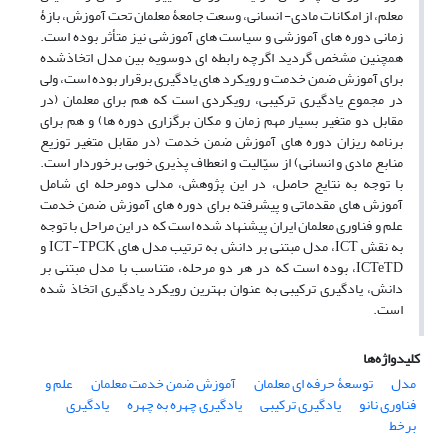
معلم، از امکانات مادی- انسانی، وسعت جامعۀ معلمان تحت آموزش، بازۀ
زمانی دوره های آموزشی و سیاست های آموزشی نیز متأثر بوده است.
همچنین مشخص گردید اگرچه رابطه ای دوسویه بین مدل اتخاذشده
برای آموزش ضمن خدمت و رویکرد های یادگیری برقرار بوده است، ولی
در مجموع یادگیری ترکیبی، رویکردی است که هم برای معلمان (در
مقابل دو متغیر بسیار مهم زمان و مکان برگزاری دوره ها) و هم برای
برنامه ریزان دوره های آموزش ضمن خدمت (در مقابل متغیر توزیع
منابع مادی و انسانی) از سیّالیت و انعطاف پذیری خوبی برخوردار است.
با توجه به نتایج حاصل، در این پژوهش، مدلی دومرحله ای شامل
آموزش های مقدماتی و پیشرفته برای دوره های آموزش ضمن خدمت
علم و فناوری معلمان ایران پیشنهاد شده است که در این مراحل با توجه
به نقش ICT، مدل مبتنی بر دانش به ترتیب مدل های ICT-TPCK و
ICTeTD، بوده است که در هر دو مرحله، متناسب با مدل مبتنی بر
دانش، یادگیری ترکیبی به عنوان بهترین رویکرد یادگیری اتخاذ شده
است.
کلیدواژه‌ها
مدل
توسعۀ حرفه ای معلمان
آموزش ضمن خدمت معلمان
علم و
فناوری نانو
یادگیری ترکیبی
یادگیری چهره به چهره
یادگیری
برخط