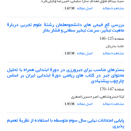
سید بهنام علوی مقدم، سارا سلیمی، امیررضا وکیلی فرد
مشاهده مقاله
اصل مقاله
1.67 M
بررسی کج فهمی های دانشجومعلمان رشتۀ علوم تجربی دربارۀ
ماهیت تبخیر، سرعت تبخیر سطحی و فشار بخار
صفحه
125-146
عابد بدریان
مشاهده مقاله
اصل مقاله
1.85 M
بسترهای مناسب برای جبرورزی در دورۀ ابتدایی همراه با تحلیل
محتوای جبر در کتاب های ریاضی دورۀ ابتدایی ایران بر اساس
چارچوب پیشنهادی
صفحه
147-170
لیلا خسروشاهی، امیرحسین اصغری
مشاهده مقاله
اصل مقاله
1.93 M
پایایی امتحانات نهایی سال سوم متوسطه با استفاده از نظریۀ تعمیم
پذیری