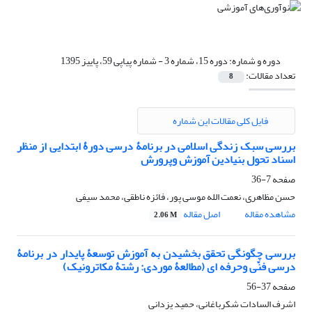
دوره و شماره:
دوره 15، شماره 3 - شماره پیاپی 59، پاییز 1395
تعداد مقالات:
8
فایل کلی مقالات این شماره
بررسی سبک زندگی اسلامی در برنامۀ درسی دورۀ ابتدایی از منظر
اسناد تحول بنیادین آموزش وپرورش
صفحه
7-36
حسن مظاهری، نعمت الله موسی پور، فائزه ناطقی، محمد سیفی
مشاهده مقاله
اصل مقاله
2.06 M
بررسی چگونگی تحقق بخشیدن به آموزش توسعۀ پایدار در برنامۀ
درسی فنّی وحرفه ای (مطالعۀ موردی: رشتۀ مکاترونیک)
صفحه
37-56
اشرف السادات شکرباغانی، حمید یزدانی