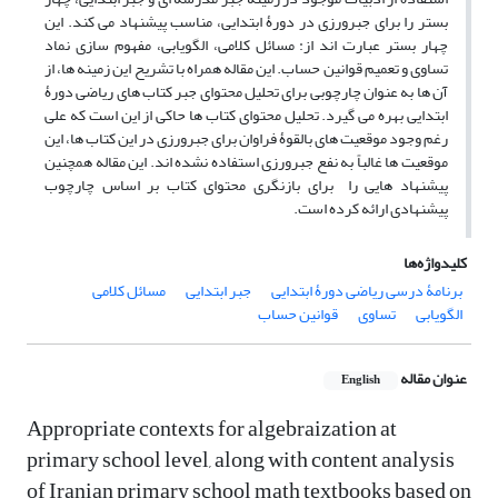
بستر را برای جبرورزی در دورۀ ابتدایی، مناسب پیشنهاد می کند. این
چهار بستر عبارت اند از: مسائل کلامی، الگویابی، مفهوم سازی نماد
تساوی و تعمیم قوانین حساب. این مقاله همراه با تشریح این زمینه ها، از
آن ها به عنوان چارچوبی برای تحلیل محتوای جبر کتاب های ریاضی دورۀ
ابتدایی بهره می گیرد. تحلیل محتوای کتاب ها حاکی از این است که علی
رغم وجود موقعیت های بالقوۀ فراوان برای جبرورزی در این کتاب ها، این
موقعیت ها غالباً به نفع جبرورزی استفاده نشده اند. این مقاله همچنین
پیشنهاد هایی را برای بازنگری محتوای کتاب بر اساس چارچوب
پیشنهادی ارائه کرده است.
کلیدواژه‌ها
برنامۀ درسی ریاضی دورۀ ابتدایی
جبر ابتدایی
مسائل کلامی
الگویابی
تساوی
قوانین حساب
عنوان مقاله
English
Appropriate contexts for algebraization at
primary school level, along with content analysis
of Iranian primary school math textbooks based on