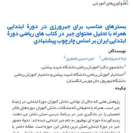
بسترهای مناسب برای جبرورزی در دورۀ ابتدایی
همراه با تحلیل محتوای جبر در کتاب های ریاضی دورۀ
ابتدایی ایران بر اساس چارچوب پیشنهادی
نویسندگان
2
1
لیلا خسروشاهی
امیرحسین اصغری
1
دانشجوی دکترا آموزش ریاضی دانشگاه شهید بهشتی،
2
استادیار آموزش ریاضی دانشگاه شهید بهشتی و دانشیار آموزش ریاضی
دانشگاه لیورپول جان مورس انگلستان،‌
چکیده
پژوهش هایی که حاکی از توانایی دانش آموزان دورۀ ابتدایی در زمینۀ
جبر است، همراه با تحقیقاتی که مشکلات دانش آموزان دوره های بالاتر
تحصیلی را در یادگیری جبر در برنامۀ درسی سنتی نشان می دهند،
پدیدآورندۀ حوزه ای نوظهور به نام جبر ابتدایی شده اند. نحوۀ حضور
جبر در دورۀ ابتدایی اصلی ترین چالش این حوزه است. مقالۀ حاضر با
استفاده از ادبیات موجود در زمینۀ جبر مدرسه ای و جبر ابتدایی، چهار