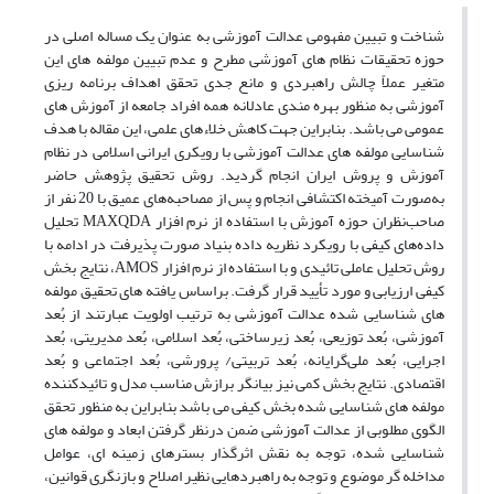
شناخت و تبیین مفهومی عدالت آموزشی به عنوان یک مساله اصلی در
حوزه تحقیقات نظام های آموزشی مطرح و عدم تبیین مولفه های این
متغیر عملاً چالش راهبردی و مانع جدی تحقق اهداف برنامه ریزی
آموزشی به منظور بهره مندی عادلانه همه افراد جامعه از آموزش های
عمومی می باشد. بنابراین جهت کاهش خلاء‌های علمی، این مقاله با هدف
شناسایی مولفه های عدالت آموزشی با رویکری ایرانی اسلامی در نظام
آموزش و پروش ایران انجام گردید. روش تحقیق پژوهش حاضر
به‌صورت آمیخته اکتشافی انجام و پس از مصاحبه‌های عمیق با 20 نفر از
صاحب‌نظران حوزه آموزش با استفاده از نرم افزار MAXQDA تحلیل
داده‌های کیفی با رویکرد نظریه داده ‌بنیاد صورت پذیرفت در ادامه با
روش‌ تحلیل عاملی تائیدی و با استفاده از نرم افزار AMOS، نتایج بخش
کیفی ارزیابی و مورد تأیید قرار گرفت. براساس یافته های تحقیق مولفه
های شناسایی شده عدالت آموزشی به ترتیب اولویت عبارتند از بُعد
آموزشی، بُعد توزیعی، بُعد زیرساختی، بُعد اسلامی، بُعد مدیریتی، بُعد
اجرایی، بُعد ملی‌گرایانه، بُعد تربیتی/ پرورشی، بُعد اجتماعی و بُعد
اقتصادی. نتایج بخش کمی نیز بیانگر برازش مناسب مدل و تائیدکننده
مولفه های شناسایی شده بخش کیفی می باشد بنابراین به منظور تحقق
الگوی مطلوبی از عدالت آموزشی ضمن درنظر گرفتن ابعاد و مولفه های
شناسایی شده، توجه به نقش اثرگذار بسترهای زمینه ای، عوامل
مداخله گر موضوع و توجه به راهبردهایی نظیر اصلاح و بازنگری قوانین،