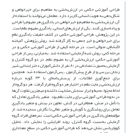
طراحی آموزشی حکمی در ارزش‌بخشی به مفاهیم برای خیرخواهی و
شکل‌دهی به هویت انسانی کاربرد دارد. معلمان می‌توانند با استفاده از
آن، ارزش‌بخشی به مفاهیم و خیرخواهی در یادگیری هر مفهوم را طراحی
و پیاده‌سازی کنند. یکی از ارزش‌های انسانی، یادگیری مفهوم نظم است.
در این پژوهش، طراحی آموزشی حکمی در کشف حقیقت یادگیری نظم
برای خیرخواهی و خیر جمعی به کار گرفته شد. روش پژوهش، آمیختهٔ
اکتشافی متوالی است. در مرحلهٔ کیفی از طراحی آموزشی حکمی و در
مرحلهٔ کمی، روش شبه‌آزمایشی استفاده شد. به‌عبارتی، پس از طراحی
آموزشی حکمی، ارزش‌بخشی آن به مفهوم نظم، در دو گروه کنترل و
آزمایش به‌صورت تصادفی در ۸۰ نفر از دانش‌آموزان دختر ابتدایی شهر
زنجان بررسی و از طرح پیش‌آزمون ـ پس‌آزمون استفاده شد. همچنین
برای جمع‌آوری اطلاعات، از پرسش‌نامه‌ای با ۲۳ گویه دربارهٔ
ارزش‌بخشی رعایت نظم در اختیار هر دو گروه قرار گرفت. هر دو گروه از
لحاظ محتوا، محیط و ابزار سنجش مشابهت داشته و مهم‌ترین تفاوت آن‌ها
در نحوهٔ طراحی آموزشی برای رعایت نظم بود. متغیر یادگیری تعادل که
با تأمل در منش، هم‌افزایی در کنش، تعاون در بینش و متغیر یادگیری
تعامل برای روشنگری با گویش و متغیر تعالی با نگارش سنجیده شد، از
مؤلفه‌های یادگیری در طراحی آموزشی حکمی است. نمره‌های افراد گروه
آزمایش به‌نسبت گروه کنترل، روند افزایشی را نمایش داد. تحلیل
کوواریانس نشان می‌دهد که طراحی آموزشی حکمی در سطح معنا‌داری