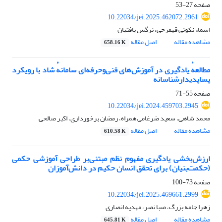
صفحه
27-53
10.22034/jei.2025.462072.2961
اسماء نکوئی قهفرخی، نرگس یافتیان
مشاهده مقاله
اصل مقاله
658.16 K
مطالعهٔ یادگیری در آموزش‌های فنی‌وحرفه‌ای سامانهٔ شاد با رویکرد
پساپدیدارشناسانه
صفحه
55-71
10.22034/jei.2024.459703.2945
محمد شاهی، سعید ضرغامی همراه، رمضان برخورداری، اکبر صالحی
مشاهده مقاله
اصل مقاله
610.58 K
ارزش‌بخشی یادگیری مفهوم نظم مبتنی‌بر طراحی آموزشی حکمی
(حکمت‌بنیان) برای تحقق انسان حکیم در دانش‌آموزان
صفحه
73-100
10.22034/jei.2025.469661.2999
زهرا جامه بزرگ، صبا نصر، مهدیه انصاری
مشاهده مقاله
اصل مقاله
645.81 K