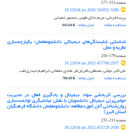
صفحه
151-177
10.22034/jei.2026.541832.3286
پریسا قربانی، مریم دانای طوس، منصور شعبانی
مشاهده مقاله
اصل مقاله
643.64 K
شناسایی شایستگی‌های دیجیتالی دانشجومعلمان؛ یکپارچه‌سازی
نظریه و عمل
صفحه
179-210
10.22034/jei.2025.457766.2937
علی اکبر دولتی، مصطفی باقریان فر، هادی دهقانی، ابراهیم حیدری لقب
مشاهده مقاله
اصل مقاله
706.69 K
بررسی اثربخشی سواد دیجیتال و یادگیری فعال در مدیریت
حواس‌پرتی دیجیتال دانشجویان با نقش میانجیگری توانمندسازی
روان‌شناختی آنان (موردمطالعه: دانشجومعلمان دانشگاه فرهنگیان
استان البرز)
صفحه
211-231
10.22034/jei.2025.455729.2930