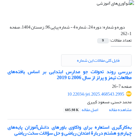
دوره و شماره:
دوره 24، شماره 4 - شماره پیاپی 96، زمستان 1404، صفحه
1-262
تعداد مقالات:
9
فایل کلی مقالات این شماره
بررسی روند تحولات جو مدارس ابتدایی بر اساس یافته‌های
مطالعات تیمز و پرلز از سال 2006 تا 2019
صفحه
7-26
10.22034/jei.2025.468543.2995
محمد حسنی، مسعود کبیری
مشاهده مقاله
اصل مقاله
605.98 K
به‌کارگیری استعاره‌ برای واکاوی باورهای دانش‌آموزان پایه‌های
چهارم و هشتم دربارۀ امتحان ریاضی و حل سؤالات سخت ریاضی