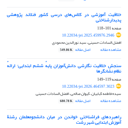
خلاقیت آموزشی در کلاس‌های درسی کشور فنلاند پژوهشی
پدیدارشناختی
صفحه
101-118
10.22034/jei.2025.459976.2946
افضل السادات حسینی، سید نورالدین محمودی
مشاهده مقاله
اصل مقاله
549.86 K
سنجش‌ خلاقیت نگارشی دانش‌آموزان پایهٔ ششم ابتدایی: ارائهٔ
نظام نشانگرها
صفحه
119-149
10.22034/jei.2026.464597.3023
سیده فاطمه کبابیان، کیوان صالحی، افضل السادات حسینی
مشاهده مقاله
اصل مقاله
680.78 K
راهبردهای فراشناختی خواندن در میان دانشجومعلمان رشتۀ
آموزش ابتدایی شهر رشت