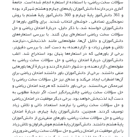
سؤالات سخت ریاضی» با استفاده از استعاره‌ انجام شده است. جامعۀ
آماری دربردارندۀ دانش‌آموزان پایه‌های چهارم و هشتم شهرکرد بوده
و 361 دانش‌آموز پایۀ چهارم و 360 دانش‌آموز پایۀ هشتم با روش
نمونه‌گیری تصادفی ـ خوشه‌ای انتخاب شدند. برای واکاوی باورها از
دانش‌آموزان خواسته شد، با ذکر دلیل، دربارۀ امتحان ریاضی و حل
سؤالات سخت ریاضی استعاره‌ای بیان کنند. با بررسی استعاره‌های
دانش‌آموزان و دلایل آن‌ها، مقوله‌هایی مانند «لذت‌بخش»،«نیازمند
تلاش و هوش زیاد» و «آزاردهنده» به دست آمد. با بررسی دقیق‌تر،
برخی از باورهایی که در استعاره‌ها پنهان بود استخراج شد. اغلب
دانش‌آموزان دربارۀ امتحان ریاضی و حل سؤالات سخت ریاضی به
مقوله‌های «آزاردهنده» و «دشوار» اشاره کردند و دربارۀ آن‌ها باورهایی
منفی داشتند. برخی از دانش‌آموزان باور داشتند امتحان ریاضی برای
آن‌ها اضطراب ایجاد می‌کند و عده‌ای نیز حل سؤالات سخت ریاضی را
غیرممکن می‌دانستند. برخی باور داشتند که هرچند امتحان ریاضی و
حل سؤالات سخت ریاضی چالش‌برانگیز است، اگر نتیجۀ مطلوبی به
دست آید لذت‌بخش خواهد بود. برخی دیگر موفقیت در امتحان ریاضی
و حل سؤالات سخت ریاضی را نیازمند استعداد ذاتی و تلاش زیاد
توصیف کردند. همچنین، دانش‌آموزان پایۀ چهارم، دربارۀ امتحان
ریاضی و حل سؤالات سخت ریاضی، باورهای منفی‌تری از دانش‌آموزان
پایۀ هشتم داشتند. دانش‌آموزان پایۀ هشتم هوش فراوان و تلاش زیاد
را برای موفقیت در امتحان ریاضی و حل سؤالات سخت ریاضی ضروری‌تر
می‌دانستند و آن‌ها را لذت‌بخش‌تر توصیف کردند. نتایج آزمون مجذور