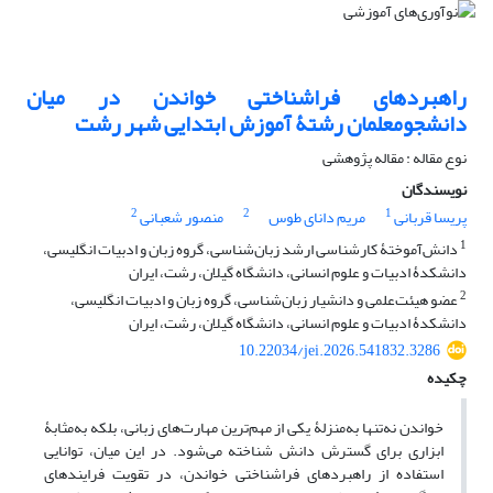
راهبردهای فراشناختی خواندن در میان
دانشجومعلمان رشتۀ آموزش ابتدایی شهر رشت
نوع مقاله : مقاله پژوهشی
نویسندگان
2
2
1
پریسا قربانی
مریم دانای طوس
منصور شعبانی
1
دانش‌آموختۀ کارشناسی ارشد زبان‌شناسی، گروه زبان و ادبیات انگلیسی،
دانشکدۀ ادبیات و علوم انسانی، دانشگاه گیلان، رشت، ایران
2
عضو هیئت‌علمی و دانشیار زبان‌شناسی، گروه زبان و ادبیات انگلیسی،
دانشکدۀ ادبیات و علوم انسانی، دانشگاه گیلان، رشت، ایران
10.22034/jei.2026.541832.3286
چکیده
خواندن نه‌تنها به‌منزلۀ یکی از مهم‌ترین مهارت‌های زبانی، بلکه به‌مثابۀ
ابزاری برای گسترش دانش شناخته می‌شود. در این میان، توانایی
استفاده از راهبردهای فراشناختی خواندن، در تقویت فرایندهای