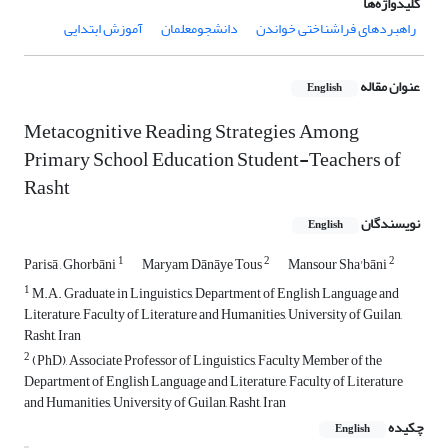
کلیدواژه‌ها
راهبردهای فراشناختی خواندن
دانشجومعلمان
آموزش ابتدایی
عنوان مقاله
English
Metacognitive Reading Strategies Among
Primary School Education Student-Teachers of
Rasht
نویسندگان
English
1
2
2
Parisā , Ghorbāni
Maryam Dānāye Tous
Mansour Sha'bāni
1
M.A. Graduate in Linguistics, Department of English Language and
Literature, Faculty of Literature and Humanities, University of Guilan,
Rasht, Iran
2
(PhD), Associate Professor of Linguistics, Faculty Member of the
Department of English Language and Literature, Faculty of Literature
and Humanities, University of Guilan, Rasht, Iran
چکیده
English