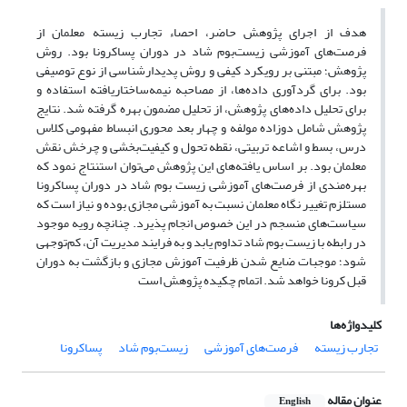
هدف از اجرای پژوهش حاضر، احصاء تجارب زیسته معلمان از
فرصت‌های آموزشی زیست‌بوم شاد در دوران پسا‌کرونا بود. روش
پژوهش؛ مبتنی بر رویکرد کیفی و روش پدیدارشناسی از نوع توصیفی
بود. برای گردآوری داده‌ها، از مصاحبه نیمه‌ساختاریافته استفاده و
برای تحلیل داده‌های پژوهش، از تحلیل مضمون بهره گرفته شد. نتایج
پژوهش شامل دوزاده مولفه و چهار بعد محوری انبساط مفهومی کلاس
درس، بسط و اشاعه تربیتی، نقطه تحول و کیفیت‌بخشی و چرخش نقش
معلمان بود. بر اساس یافته‌‌های این پژوهش می‌‌توان استنتاج نمود که
بهره‌مندی از فرصت‌های آموزشی زیست بوم شاد در دوران پساکرونا
مستلزم تغییر نگاه معلمان نسبت به آموزشی مجازی بوده و نیاز است که
سیاست‌های منسجم در این خصوص انجام پذیرد. چنانچه رویه موجود
در رابطه با زیست بوم شاد تداوم یابد و به فرایند مدیریت آن، کم‌‌توجهی
شود؛ موجبات ضایع شدن ظرفیت آموزش مجازی و بازگشت به دوران
قبل کرونا خواهد شد. اتمام چکیده پژوهش است
کلیدواژه‌ها
تجارب زیسته
فرصت‌های آموزشی
زیست‌بوم شاد
پساکرونا
عنوان مقاله
English