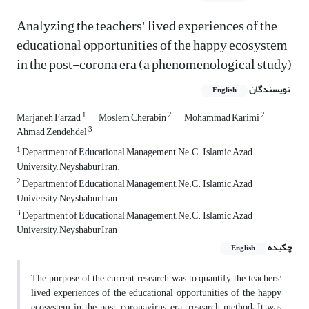
Analyzing the teachers' lived experiences of the
educational opportunities of the happy ecosystem
in the post-corona era (a phenomenological study)
نویسندگان
English
1
2
2
Marjaneh Farzad
Moslem Cherabin
Mohammad Karimi
3
Ahmad Zendehdel
1
Department of Educational Management, Ne.C., Islamic Azad
University, Neyshabur,Iran.
2
Department of Educational Management, Ne.C., Islamic Azad
University, Neyshabur,Iran.
3
Department of Educational Management, Ne.C., Islamic Azad
University, Neyshabur,Iran
چکیده
English
The purpose of the current research was to quantify the teachers'
lived experiences of the educational opportunities of the happy
ecosystem in the post-coronavirus era. research method; It was