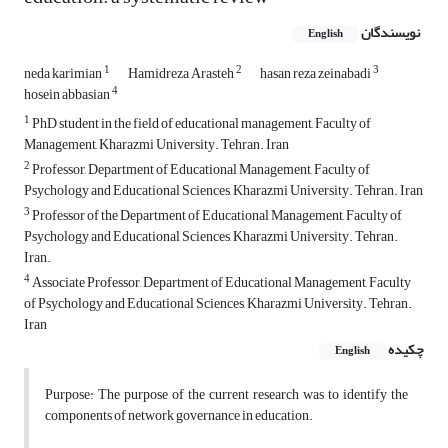
نویسندگان
English
1
2
3
neda karimian
Hamidreza Arasteh
hasan reza zeinabadi
4
hosein abbasian
1
PhD student in the field of educational management, Faculty of
Management, Kharazmi University. Tehran. Iran
2
Professor, Department of Educational Management, Faculty of
Psychology and Educational Sciences, Kharazmi University. Tehran. Iran
3
Professor of the Department of Educational Management, Faculty of
Psychology and Educational Sciences, Kharazmi University. Tehran.
Iran.
4
Associate Professor, Department of Educational Management, Faculty
of Psychology and Educational Sciences, Kharazmi University. Tehran.
Iran
چکیده
English
Purpose: The purpose of the current research was to identify the
components of network governance in education.