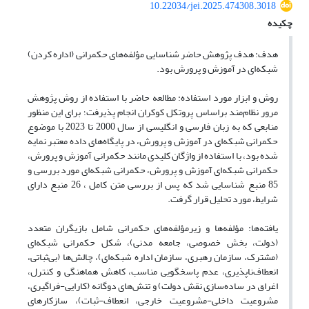
10.22034/jei.2025.474308.3018
چکیده
هدف: هدف پژوهش حاضر شناسایی مؤلفه‌های حکمرانی (اداره کردن)
شبکه‌ای در آموزش و پرورش بود.
روش و ابزار مورد استفاده: مطالعه حاضر با استفاده از روش پژوهش
مرور نظام‌مند براساس پروتکل کوکران انجام پذیرفت؛ برای این منظور
منابعی که به زبان فارسی و انگلیسی از سال 2000 تا 2023 با موضوع
حکمرانی شبکه‌ای در آموزش و پرورش، در پایگاه‌های داده معتبر نمایه
شده بود، با استفاده از واژگان کلیدی مانند حکمرانی آموزش و پرورش،
حکمرانی شبکه‌ای آموزش و پرورش، حکمرانی شبکه‌ای مورد بررسی و
85 منبع شناسایی شد که پس از بررسی متن کامل ، 26 منبع دارای
شرایط، مورد تحلیل قرار گرفت.
یافته‌ها: مؤلفه‌ها و زیرمؤلفه‌های حکمرانی شامل بازیگران متعدد
(دولت، بخش خصوصی، جامعه مدنی)، شکل حکمرانی شبکه‌ای
(مشترک، سازمان رهبری، سازمان اداره شبکه‌ای)، چالش‌ها (بی‌ثباتی،
انعطاف‌ناپذیری، عدم پاسخگویی مناسب، کاهش هماهنگی و کنترل،
اغراق در ساده‌سازی نقش دولت) و تنش‌های دوگانه (کارایی-فراگیری،
مشروعیت داخلی-مشروعیت خارجی، انعطاف-ثبات)، سازکارهای