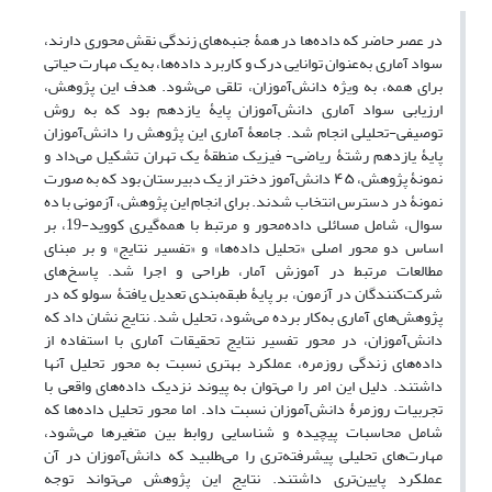
در عصر حاضر که داده‌ها در همۀ جنبه‌های زندگی نقش محوری دارند،
سواد آماری به‌عنوان توانایی درک و کاربرد داده‌ها، به یک مهارت حیاتی
برای همه، به ویژه دانش‌آموزان، تلقی می‌شود. هدف این پژوهش،
ارزیابی سواد آماری دانش‌آموزان پایۀ یازدهم بود که به روش
توصیفی-تحلیلی انجام شد. جامعۀ آماری این پژوهش را دانش‌آموزان
پایۀ یازدهم رشتۀ ریاضی- فیزیک منطقۀ یک تهران تشکیل می‌داد و
نمونۀ پژوهش، ۴۵ دانش‌آموز دختر از یک دبیرستان بود که به صورت
نمونۀ در دسترس انتخاب شدند. برای انجام این پژوهش، آزمونی با ده
سوال، شامل مسائلی داده‌محور و مرتبط با همه‌گیری کووید-19، بر
اساس دو محور اصلی «تحلیل داده‌ها» و «تفسیر نتایج» و بر مبنای
مطالعات مرتبط در آموزش آمار، طراحی و اجرا شد. پاسخ‌های
شرکت‌کنندگان در آزمون، بر پایۀ طبقه‌بندی تعدیل یافتۀ سولو که در
پژوهش‌های آماری به‌کار برده می‌شود، تحلیل شد. نتایج نشان داد که
دانش‌آموزان، در محور تفسیر نتایج تحقیقات آماری با استفاده از
داده‌های زندگی روزمره، عملکرد بهتری نسبت به محور تحلیل آنها
داشتند. دلیل این امر را می‌توان به پیوند نزدیک داده‌های واقعی با
تجربیات روزمرۀ دانش‌آموزان نسبت داد. اما محور تحلیل داده‌ها که
شامل محاسبات پیچیده و شناسایی روابط بین متغیرها می‌شود،
مهارت‌های تحلیلی پیشرفته‌تری را می‌طلبید که دانش‌آموزان در آن
عملکرد پایین‌تری داشتند. نتایج این پژوهش می‌تواند توجه