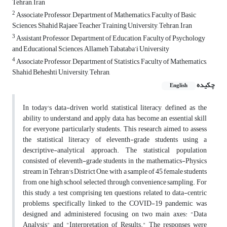
Tehran, Iran
2
Associate Professor, Department of Mathematics, Faculty of Basic
Sciences, Shahid Rajaee Teacher Training University, Tehran, Iran
3
Assistant Professor, Department of Education, Faculty of Psychology
and Educational Sciences, Allameh Tabataba’i University
4
Associate Professor, Department of Statistics, Faculty of Mathematics,
Shahid Beheshti University, Tehran,
چکیده
English
In today's data-driven world, statistical literacy, defined as the
ability to understand and apply data, has become an essential skill
for everyone, particularly students. This research aimed to assess
the statistical literacy of eleventh-grade students using a
descriptive-analytical approach. The statistical population
consisted of eleventh-grade students in the mathematics-Physics
stream in Tehran's District One, with a sample of 45 female students
from one high school selected through convenience sampling. For
this study, a test comprising ten questions related to data-centric
problems, specifically linked to the COVID-19 pandemic, was
designed and administered focusing on two main axes: "Data
Analysis" and "Interpretation of Results." The responses were