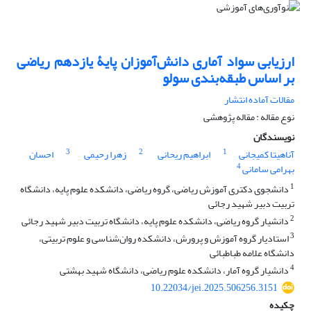
ارزیابی سواد آماری دانش‌آموزان پایۀ یازدهم ریاضی
بر اساس طبقه‌بندی سولو
مقالات آماده انتشار
نوع مقاله : مقاله پژوهشی
نویسندگان
3
2
1
آناهیتا کمیجانی
ابراهیم ریحانی
زهرا رحیمی
احسان
4
بهرامی سامانی
1
دانشجوی دکتری آموزش ریاضی، گروه ریاضی، دانشکده علوم پایه، دانشگاه
تربیت دبیر شهید رجائی
2
دانشیار گروه ریاضی، دانشکده علوم پایه، دانشگاه تربیت دبیر شهید رجائی
3
استادیار گروه آموزش و پرورش، دانشکده روان‌شناسی و علوم تربیتی،
دانشگاه علامه طباطبائی
4
دانشیار گروه آمار، دانشکده علوم ریاضی، دانشگاه شهید بهشتی
10.22034/jei.2025.506256.3151
چکیده