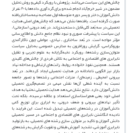
چالش‌های این سیاست می‌باشد. پژوهش با رویکرد کیفی و روش تحلیل
مضمون در شهر خرم‌آباد انجام شده و برای گردآوری داده‌ها با ۲۰ نفر از
دانش‌آموزان دختر و پسر دوره متوسطه اول مصاحبه نیمه‌ساختاریافته
صورت گرفته است. یافته‌ها نشان می‌دهد که چالش‌های اصلی هدایت
تحصیلی در سه بُعد کلی قابل دسته‌بندی‌اند. در بُعد درونی (سازمانی)،
این سیاست با پیشرفت صوری و نبود نظام جامع دانش و اطلاع‌رسانی
مؤثر مواجه است. در بُعد ساختاری ـ نهادی، عواملی چون ناکارآمدی
بوروکراسی، گرایش روزافزون به مدارس خصوصی به‌دلیل سیاست
متوازن‌سازی رشته‌ها، رویکرد نخبه‌گرایانه به علوم تجربی و تقلیل
نابرابری های اقتصادی و اجتماعی به تلاش فردی از چالش‌های کلیدی
هستند. همچنین نفوذ خانواده، روابط، رانت‌های ارتباطی و مداخله نهاد
بازار نیز الگویی ناعادلانه در هدایت تحصیلی ایجاد کرده‌اند. در بُعد
بیرونی (محیطی ـ زمینه‌ای)، منزلت اجتماعی رشته‌ها و تصور جامعه
نسبت به آینده شغلی آن‌ها نقش مهمی در تصمیم‌گیری تحصیلی
دانش‌آموزان دارد. نتایج نشان می‌دهد هدایت تحصیلی نه‌تنها به هدف
اصلی خود یعنی هم‌راستاسازی استعداد و علاقه نرسیده، بلکه تحت
تأثیر نهادهای بیرونی و ضعف درونی، به ابزاری برای توزیع کمی
دانش‌آموزان در رشته‌های تحصیلی تبدیل شده است. این فرایند با
نادیده انگاشتن نابرابری های اقتصادی و اجتماعی در مسیر تحصیلی
دانش آموزان و تاکید بر متوازن سازی رشته های تحصیلی، به بازتولید
نابرابری آموزشی، تشدید آموزش طبقاتی و تقویت گرایش به رشته‌های