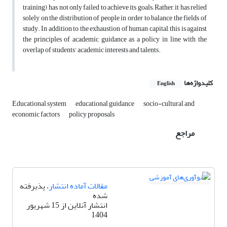
training), has not only failed to achieve its goals; Rather, it has relied
solely on the distribution of people in order to balance the fields of
study. In addition to the exhaustion of human capital, this is against
the principles of academic guidance as a policy in line with the
overlap of students' academic interests and talents.
کلیدواژه‌ها
English
Educational system
educational guidance
socio-cultural and
economic factors
policy proposals
مراجع
مقالات آماده انتشار
، پذیرفته
شده
انتشار آنلاین از 15 شهریور
1404