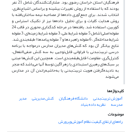
فرهنگیان استان خراسان رضوی بود. مشارکت‌کنندگان شامل 21 نفر
بودند که با استفاده از روش تغییرات بیشینه و براساس اشباع‌نظری،
انتخاب شدند. برای جمع‌آوری داده‌ها از مصاحبه نیمه ‌ساختاریافته با
روش هدایت کلیات و برای تحلیل داده‌ها نیز از تکنیک استراس و
کوربین، استفاده شد. یافته‌ها در مرحله کدگذاری محوری در قالب 24
مقوله اصلی(شامل 5 مقوله شرایط علی، 3 مقوله شرایط زمینه‌ای، 3 مقوله
شرایط مداخله‌گر، 6 مقوله راهبردها و 7 مقوله پیامدها) طبقه‌بندی شد.
نتایج بیانگر آن بود که کنش‌های مدیران مدارس درمواجه با برنامه
درسی تربیت‌بدنی با فراوانی قابل‌توجهی به سه کنش منفی(انفعال،
کنترل‌گری، مقاومت) قابل‌طبقه‌بندی است. همچنین این کنش‌ها مبتنی
بر سبک‌های رهبری استبدادی یا زهرآگین توسط آنها می‌باشد که منجر
به نادیده‌گرفتن هویت تربیت‌بدنی یا به‌حاشیه‌راندن آن در مدارس
می‌شوند
کلیدواژه‌ها
آموزش تربیت‌بدنی
دانشگاه فرهنگیان
کنش مدیریتی
مدیر
مدرسه
نظریه داده بنیاد
موضوعات
راه‌های ارتقای کیفیت نظام آموزش‌وپرورش