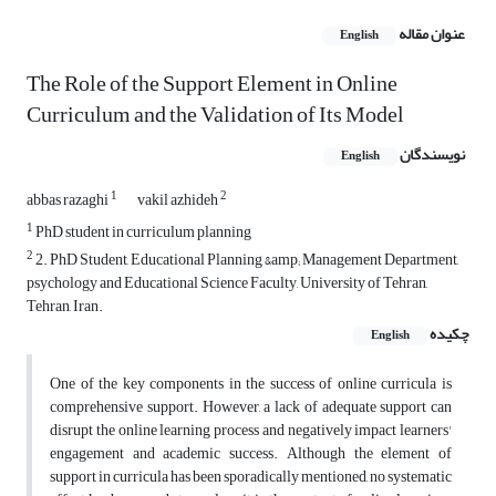
عنوان مقاله
English
The Role of the Support Element in Online
Curriculum and the Validation of Its Model
نویسندگان
English
1
2
abbas razaghi
vakil azhideh
1
PhD student in curriculum planning
2
2. PhD Student, Educational Planning &amp; Management Department,
psychology and Educational Science Faculty, University of Tehran,
Tehran, Iran.
چکیده
English
One of the key components in the success of online curricula is
comprehensive support. However, a lack of adequate support can
disrupt the online learning process and negatively impact learners'
engagement and academic success. Although the element of
support in curricula has been sporadically mentioned, no systematic