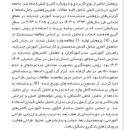
پژوهش حاضر از نوع کاربردی و با رویکرد کمی و کیفی انجام شد. جامعه
آماری دربخش کیفی شامل کلیه مقالات علمی–پژوهشی، پایان‌نامه‌ها و
گزارش‌های پژوهشی منتشرشده در زمینه آموزش چندپایه در مقطع
ابتدایی طی سال‌های ۱۳۹۳ تا ۱۴۰۳ در ایران و ۲۰۱۵ تا ۲۰۲۳ در سطح
بین‌المللی است که بر اساس بیانیه پریزما با استفاده از روش نمونه
گیری هدفمند انتخاب و تحلیل شدند. بر اساس مطالعه سیستمتیک از
میان 245 پژوهش اولیه، 33 مطالعه وارد تحلیل شدند. در بخش کمی
جامعه‌ی آماری شامل کلیه‌ی متخصصان و کارشناسان آموزش چندپایه،
راهبران آموزشی، مدیرآموزگاران و معلمان کلاس‌های چندپایه در
مدارس ابتدایی مناطق روستایی استان اردبیل در سال تحصیلی ۱۴۰۴–
۱۴۰۳ بود. روش نمونه‌گیری به‌صورت تصادفی چندمرحله‌ای و حجم
نمونه ۵۰۰ نفر در نظر گرفته شد. ابزار گردآوری داده‌ها، پرسشنامه‌ای
محقق‌ساخته بود که بر اساس مرور نظام‌مند مطالعات پیشین طراحی و
اجرا گردید. از مجموع پرسشنامه های توزیع شده، 381 پرسشنامه به
عنوان پرسشنامه کامل وارد چرخه تجزیه و تحلیل گردید. برای تحلیل
داده‌ها از تحلیل عاملی اکتشافی با روش مؤلفه‌های اصلی و چرخش
واریماکس و نیز برای آزمون برازش مدل از تحلیل عاملی تأییدی استفاده
شد. بر اساس نتایج حاصل ساختار الگوی بسته آموزشی کلاس‌های
چندپایه در دوره ابتدایی از هفت بُعد به ترتیب پایش و ارزیابی، طراحی
آموزشی، توسعه مهارت‌ها، حمایت و سازماندهی، محتوا ، طراحی فعالیت
و رویکردهای یادگیری تشکیل یافت.