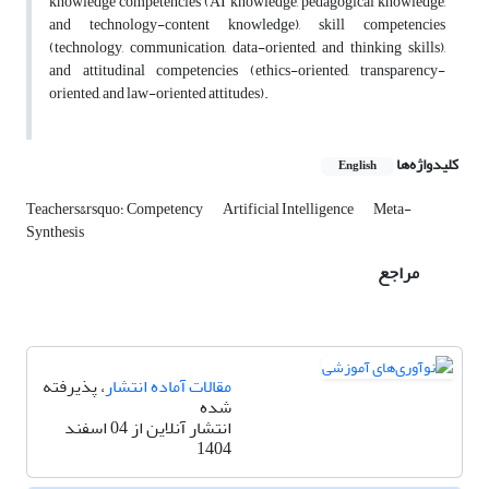
knowledge competencies (AI knowledge, pedagogical knowledge,
and technology-content knowledge), skill competencies
(technology, communication, data-oriented, and thinking skills),
and attitudinal competencies (ethics-oriented, transparency-
oriented, and law-oriented attitudes).
کلیدواژه‌ها
English
Meta-
Artificial Intelligence
Teachers&‌rsquo؛ Competency
Synthesis
مراجع
مقالات آماده انتشار
، پذیرفته
شده
انتشار آنلاین از 04 اسفند
1404