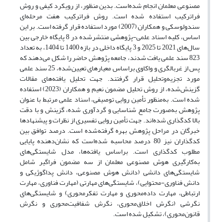
مصنوعی معلمان انجام شده‌است. بدین منظور، از رویکرد کیفی و روش
فراترکیب استفاده شده است. روش فراترکیب هفت مرحله‌ای
سندولوسکی و همکاران (2007) مورد استفاده قرار گرفته است. بر این
اساس، کلیه اسناد علمی-پژوهشی منتشرشده در 8 پایگاه خارجی بین
سال‌های 2021 تا 2025 و 3 پایگاه داخلی در بازه 1400 تا 1404، به تعداد
823 سند علمی یافت شدند، جامعه پژوهش حاضر را شکل می‌دهند که
پس از غربالگری و واکاوی براساس معیارهای تعیین‌شده، 25 سند علمی
مورد تجزیه‌وتحلیل قرار گرفتند. جهت تحلیل یافته‌های مقالات
گزینش‌شده، از روش تحلیل مضمون نعیم و همکاران (2023) استفاده
شده است. به‌منظور تأمین روایی توصیفی، اسناد علمی مرتبط با عنوان
پژوهش به‌صورت جامع شناسایی و گردآوری شده، گزینش و با دقت
بالا کدگذاری شده‌اند. جهت تأمین روایی تفسیری از نظرات و پیشنهاد‌ها
خبرگان در مراحل پژوهش بهره گرفته‌شده است. درصد توافق بین
کدگذاران نیز 80 درصد محاسبه شده‌است که نشان‌دهنده پایایی
مطلوب کدگذاری است. براساس یافته‌ها، مدل شایستگی‌های
به‌کارگیری هوش مصنوعی معلمان از سه مضمون فراگیر شامل
شایستگی‌های دانشی (دانش هوش مصنوعی، دانش پداگوژیکی و
دانش فناوری-محتوایی)، شایستگی‌های مهارتی (مهارت فناوری، مهارت
ارتباطی، مهارت داده‌محوری و مهارت تفکرمحوری) و شایستگی‌های
نگرشی (نگرش اخلاق‌محوری، نگرش شفافیت‌محوری و نگرش
قانون‌محوری)، تشکیل شده است.