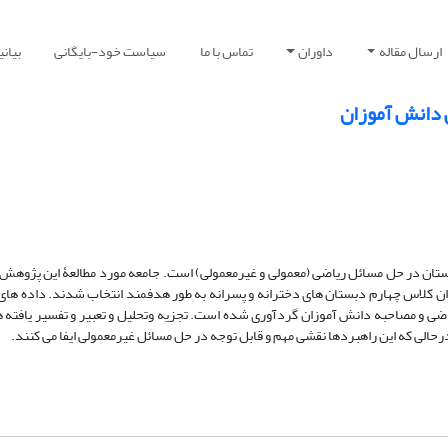
ارسال مقاله
داوران
تماس با ما
سیاست خود-بایگانی
بیان
دانش آموزان
ن در حل مسائل ریاضی (معمولی و غیرمعمولی) است. جامعه مورد مطالعۀ این پژوهش،
ن فسا بوده که از این جامعه 36 نفر از دانش آموزان کلاس چهارم دبستان های دخترانه و پسرانه به طور هدفمند انتخاب شدند. د
ضی و مصاحبه دانش آموزان گردآوری شده است. تجزیه وتحلیل و تعبیر و تفسیر یافته ه
الی که این راهبردها نقشی مهم و قابل توجه در حل مسائل غیرمعمولی ایفا می کنند.