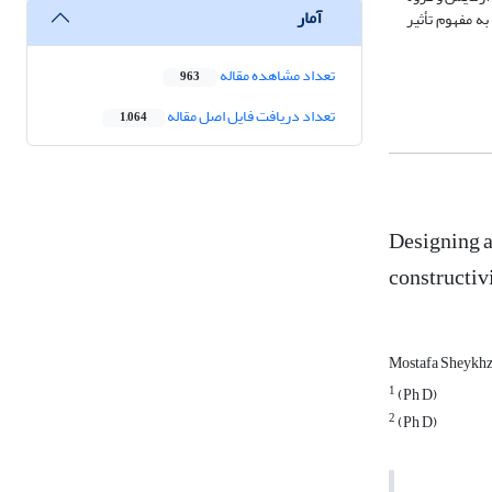
آمار
 بنابراین فرضیه صفر رد شده و به مفهوم تأثیر
تعداد مشاهده مقاله
963
تعداد دریافت فایل اصل مقاله
1,064
Designing a
constructiv
Mostafa Sheykh
1
(Ph D)
2
(Ph D)