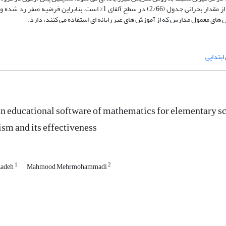
گواه نشان می دهد که مقدار t مشاهده شده (3/136) در گروه آزمایش بیشتر از مقدار بحرانی جدول (2/66) در سطح آلفای 1% است.
های معمول مدارس که از آموزش های غیر رایانه ای استفاده می کنند، دارد.
ابتدایی
n educational software of mathematics for elementary sch
ism and its effectiveness
1
2
zadeh
Mahmood Mehrmohammadi