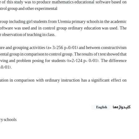
e of this study was to produce mathematics educational software based on
ntrol group and other experimental
group including girl students from Uremia primary schools in the academic
oftware was used and in control group ordinary education was used. The
 observation of teaching in class.
ware and grouping activities (z= 3/256, p<0/01) and between constructivism
ntal group in comparison to control group. The results of t test showed that
lving and problem posing for students (t=2/124, p< 0/01). The difference
<0/01).
tion in comparison with ordinary instruction has a significant effect on
کلیدواژه‌ها
English
ry schools