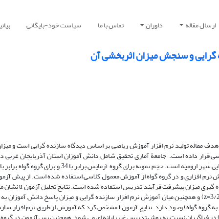
ارسال مقاله
داوران
تماس با ما
سیاست خود-بایگانی
بیان
ه گرایی و سنجش میزان اثربخشی آن
. هدف مقاله تولید نرم افزار آموزش ریاضی بر اساس دیدگاه سازنده گرایی است و میزا
 بررسی قرار داده است. جامعۀ آماری تحقیق شامل دانش آموزان استان آذربایجان غربی 
 نرم افزاری و در گروه گواه از آموزش معمول کلاسی استفاده شده است. از پیش آزم
برای سنجش پیشرفت تحصیلی دانش آموزان و از چک لیست مشاه
آموزش نرم افزار سازنده گرایی و انجام دادن فعالیت های گروهی (z=3/256, p<0/01) و همچنین میان آموزش نرم افزار سازنده گرایی و میزان پاسخ دا
بالای حیطه شناختی (z=2/518, p<0/05) تفاوت معنادار (در گروه آزمایش نسبت به گروه گواه) وجود دارد. نتایج آزمون t مشخص کرد که آم
فزایش انگیزه (t=3/318, p<0/01) و مهارت حل و طرح مسئله (t=2/124, p<0/01) در فراگیران نسبت به روش تدریس غیررایانه ای می شود. همچنین پس آزمو