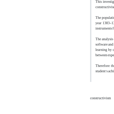
This investi
constructivis
The populatio
year 1383-13
instruments f
The analysis 
software and 
learning by 
between exper
Therefore, t
student’s ac
constructivism