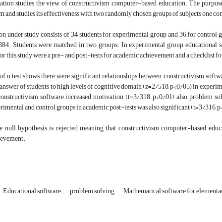
gation studies the view of constructivism computer-based education. The purpos
m and studies its effectiveness with two randomly chosen groups of subjects one co
n under study consists of 34 students for experimental group and 36 for control 
84. Students were matched in two groups. In experimental group educational s
or this study were a pre- and post-tests for academic achievement and a checklist for
of u test shows there were significant relationships between constructivism soft
answer of students to high levels of cognitive domain (z=2/518, p<0/05) in experime
constructivism software increased motivation (t=3/318, p<0/01) also problem so
imental and control groups in academic post-tests was also significant (t=3/316, p
he null hypothesis is rejected meaning that constructivism computer-based educa
hievement.
Educational software
problem solving
Mathematical software for elementa