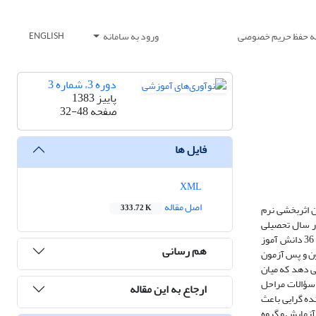
یه حفظ حریم خصوصی
ورود به سامانه
ENGLISH
دوره 3، شماره 3
پاییز 1383
صفحه
32-48
فایل ها
XML
اصل مقاله
ن اثربخشی نرم
333.72 K
در سال تحصیلی
1384-1383 است. نمونه آماری شامل دو کلاس چهارم دخترانه از مدارس ابتدایی شهر ارومیه است. حجم نمونه برای گروه آزمایش برابر با 34 و برای گروه گواه برابر با 36 دانش آموز
هم رسانی
ون و پس آزمون
ده برای اندازه گیری میزان پیشرفت فرآیند تدریس استفاده شده است. نتایج تحلیل آزمون u نشان می دهد که میان
نش آموزان به سؤالات مراحل
ارجاع به این مقاله
وزش از طریق نرم افزار سازنده گرایی باعث
ن در گروه آزمایش و گروه