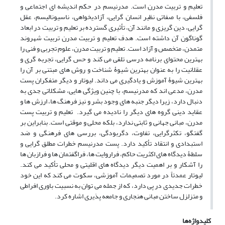
تعلیم و تربیت مدرن است. مدرنیسم در حکم اندیشه ای اجتماعی و
فلسفی، با صفاتی نظیر انسان گرایی، آزادیخواهی، ناسیونالیسم، عقل
گرایی، دین گریزی و مانند آن، تأثیری گسترده بر تعلیم و تربیت در ابعاد
گوناگون آن داشته است. هدف تعلیم و تربیت مدرن تربیت شهروند
متمدن، متخصص و آزاد است. تعلیم و تربیت مدرن، علوم تجربی و فنی را
بهترین محتوای برنامه درسی تلقی می کند و حس گرایی، تجربه گری و
عقلانیت را به عنوان بهترین شیوۀ شناخت و روش های مبتنی بر آن را
بهترین شیوۀ آموزش و یادگیری می داند. لیوتار و دیگر متفکران پست
مدرن، مدعی اند که مدرنیسم، با چنین ویژگی هایی، مشکلاتی جدی به
دنبال دارد، زیرا دیگر جنبه های وجود بشر و نیز فرهنگ ها، ارزش ها و
عقاید دینی گروه های دیگر را نادیده می گیرد. تعلیم و تربیت پست
مدرن، مبانی جهانی و ثابتی ندارد، بلکه محلی و موقتی است. بنابراین بر
گفتگو، تکثرگرایی، تفاوت، دگربودگی، بررسی های فرهنگی و ضد
استبدادی و انتقاد تأکید دارد. پست مدرنیسم خطرات مطلق گرایی و
سلطۀ دیدگاه های اکثریت حاکم، فراروایت ها، فراگفتمان ها و فرازبان ها
را آشکار و بر اهمیت دیگر دیدگاه های اقلیتی و محلی تأکید می کند.
لیوتار عمدتاً در مورد تصمیمات آموزشی، سکوت می کند که این خود
خطرات جدیدی در پی دارد، که از جمله می توان به نسبیت باوری افراطی
و متزلزل ساختن مبانی هنجاری و جامعه پذیری اشاره کرد.
کلیدواژه‌ها