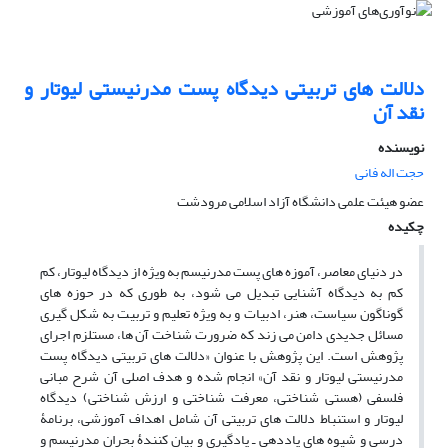
دلالت های تربیتی دیدگاه پست مدرنیستی لیوتار و
نقد آن
نویسنده
حجت اله فانی
عضو هیئت علمی دانشگاه آزاد اسلامی مرودشت
چکیده
در دنیای معاصر، آموزه های پست مدرنیسم به ویژه از دیدگاه لیوتار، کم
کم به دیدگاه آشنایی تبدیل می شود، به طوری که در حوزه های
گوناگون سیاست، هنر، ادبیات و به ویژه تعلیم و تربیت به شکل گیری
مسائل جدیدی دامن می زند که ضرورت شناخت آن ها، مستلزم اجرای
پژوهش است. این پژوهش با عنوان «دلالت های تربیتی دیدگاه پست
مدرنیستی لیوتار و نقد آن» انجام شده و هدف اصلی آن شرح مبانی
فلسفی (هستی شناختی، معرفت شناختی و ارزش شناختی) دیدگاه
لیوتار و استنباط دلالت های تربیتی آن شامل اهداف آموزشی، برنامۀ
درسی و شیوه های یاددهی ـ یادگیری و بیان کنندۀ بحران مدرنیسم و