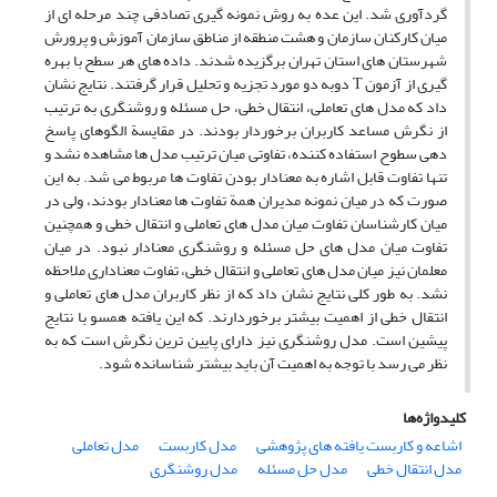
گردآوری شد. این عده به روش نمونه گیری تصادفی چند مرحله ای از
میان کارکنان سازمان و هشت منطقه از مناطق سازمان آموزش و پرورش
شهرستان های استان تهران برگزیده شدند. داده های هر سطح با بهره
گیری از آزمون T دوبه دو مورد تجزیه و تحلیل قرار گرفتند. نتایج نشان
داد که مدل های تعاملی، انتقال خطی، حل مسئله و روشنگری به ترتیب
از نگرش مساعد کاربران برخوردار بودند. در مقایسة الگوهای پاسخ
دهی سطوح استفاده کننده، تفاوتی میان ترتیب مدل ها مشاهده نشد و
تنها تفاوت قابل اشاره به معنادار بودن تفاوت ها مربوط می شد. به این
صورت که در میان نمونه مدیران همة تفاوت ها معنادار بودند، ولی در
میان کارشناسان تفاوت میان مدل های تعاملی و انتقال خطی و همچنین
تفاوت میان مدل های حل مسئله و روشنگری معنادار نبود. در میان
معلمان نیز میان مدل های تعاملی و انتقال خطی، تفاوت معناداری ملاحظه
نشد. به طور کلی نتایج نشان داد که از نظر کاربران مدل های تعاملی و
انتقال خطی از اهمیت بیشتر برخوردارند. که این یافته همسو با نتایج
پیشین است. مدل روشنگری نیز دارای پایین ترین نگرش است که به
نظر می رسد با توجه به اهمیت آن باید بیشتر شناسانده شود.
کلیدواژه‌ها
مدل تعاملی
مدل کاربست
اشاعه و کاربست یافته های پژوهشی
مدل روشنگری
مدل حل مسئله
مدل انتقال خطی