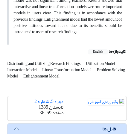
model was not significant among teachers. Results showed that
interactive and linear transformation models were more important
models in users view. This finding is in accordance with the
previous findings. Enlightenment model had the lowest amount of
positive attitudes toward it and due to its benefits, should be
introduced to users of research findings.
کلیدواژه‌ها
English
Distributing and Utilizing Research Findings
Utilization Model
Interaction Model
Linear Transformation Model
Problem Solving
Model
Enlightenment Model
دوره 5، شماره 2
تابستان 1385
36-59
صفحه
فایل ها