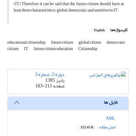
(IT) Therefore it can be said that the future citizen should have at
least three characteristics: global, democratic and sensitive to IT.
کلیدواژه‌ها
English
educational citizenship
future citizen
global citizen
democratic
citizen
IT
future citizen education
Citizenship
دوره 5، شماره 3
پاییز 1385
صفحه
183-211
فایل ها
XML
اصل مقاله
323.45 K