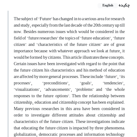
چکیده
English
The subject of “Future” has changed in to a serious area for research
and study¸ especially from the last decade of the 20th century up till
now. Besides numerous issues which would be considered in the
field of “future researches”, the topics of “future education”¸ “future
citizen”, and “characteristics of the future citizen” are of great
importance, because, with whatever approach we look at future¸ it
would be formed by citizens. This article illustrates these concepts.
Certain issues have been investigated with regard to the point that
the future citizen, his characteristics, and his method of education
are affected by more general processes. These include “future”¸ “its
processes”¸ “preconditions”¸ “goals”¸ “tendencies”¸
“visualizations”¸ “advancements”¸ “problems” and “the whole
responses to the future options”. Then the relationship between
citizenship¸ education, and citizenship concept has been explained.
Many previous researches in this area have been considered in
order to investigate different attitudes about citizenship and
characteristics of the future citizen. These investigations indicate
that educating the future citizen is impacted by three phenomena;
globalization¸ democratic processes and information technology