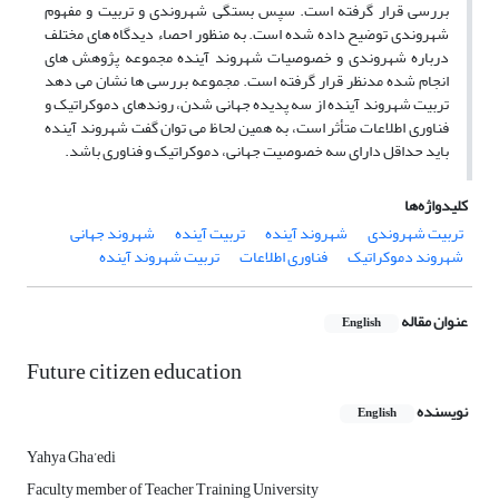
بررسی قرار گرفته است. سپس بستگی شهروندی و تربیت و مفهوم
شهروندی توضیح داده شده است. به منظور احصاء دیدگاه های مختلف
درباره شهروندی و خصوصیات شهروند آینده مجموعه پژوهش های
انجام شده مدنظر قرار گرفته است. مجموعه بررسی ها نشان می دهد
تربیت شهروند آینده از سه پدیده جهانی شدن، روندهای دموکراتیک و
فناوری اطلاعات متأثر است، به همین لحاظ می توان گفت شهروند آینده
باید حداقل دارای سه خصوصیت جهانی، دموکراتیک و فناوری باشد.
کلیدواژه‌ها
تربیت شهروندی
شهروند آینده
تربیت آینده
شهروند جهانی
شهروند دموکراتیک
فناوری اطلاعات
تربیت شهروند آینده
عنوان مقاله
English
Future citizen education
نویسنده
English
Yahya Gha’edi
Faculty member of Teacher Training University