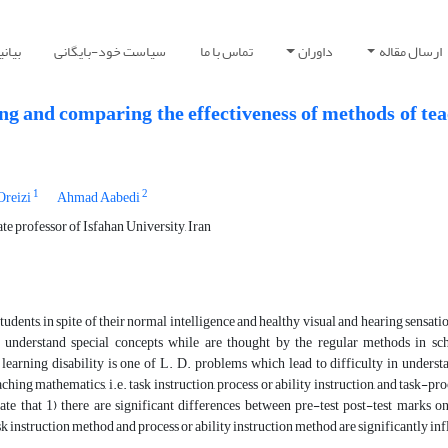
ارسال مقاله
داوران
تماس با ما
سیاست خود-بایگانی
بیان
ing and comparing the effectiveness of methods of te
1
2
reizi
Ahmad Aabedi
te professor of Isfahan University, Iran
udents, in spite of their normal intelligence and healthy visual and hearing sensatio
to understand special concepts while are thought by the regular methods in sc
earning disability is one of L. D. problems which lead to difficulty in understa
ching mathematics, i.e. task instruction, process or ability instruction, and task-p
cate that 1) there are significant differences between pre-test post-test marks 
sk instruction method and process or ability instruction method are significantly in