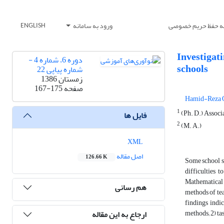
یه حفظ حریم خصوصی
ورود به سامانه
ENGLISH
Investigat
دوره 6، شماره 4 -
schools
شماره پیاپی 22
زمستان 1386
صفحه
167-175
Hamid-Reza O
1
(Ph. D.) Associa
فایل ها
2
(M. A.)
XML
اصل مقاله
126.66 K
Some school st
difficulties 
Mathematical l
هم رسانی
methods of tea
findings indi
methods; 2) ta
ارجاع به این مقاله