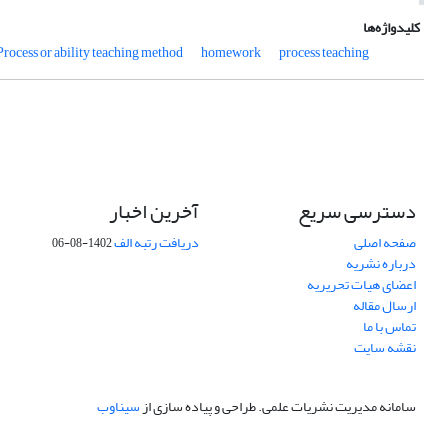
کلیدواژه‌ها
Process or ability teaching method
homework
process teaching
دسترسی سریع
آخرین اخبار
صفحه اصلی
دریافت رتبه الف
1402-08-06
درباره نشریه
اعضای هیات تحریریه
ارسال مقاله
تماس با ما
نقشه سایت
سامانه مدیریت نشریات علمی.
طراحی و پیاده سازی از
سیناوب