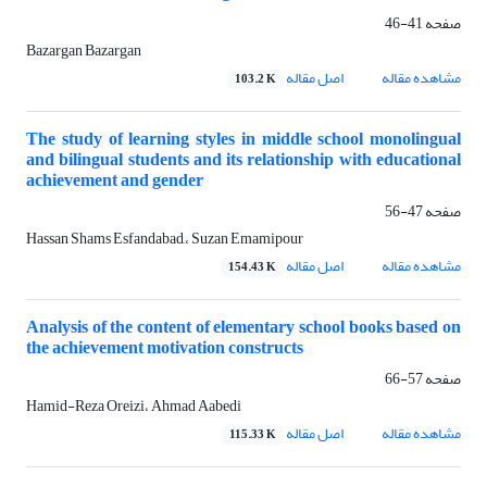
صفحه
41-46
Bazargan Bazargan
مشاهده مقاله
اصل مقاله
103.2 K
The study of learning styles in middle school monolingual
and bilingual students and its relationship with educational
achievement and gender
صفحه
47-56
Hassan Shams Esfandabad,، Suzan Emamipour
مشاهده مقاله
اصل مقاله
154.43 K
Analysis of the content of elementary school books based on
the achievement motivation constructs
صفحه
57-66
Hamid-Reza Oreizi، Ahmad Aabedi
مشاهده مقاله
اصل مقاله
115.33 K