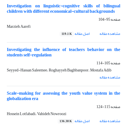
Investigation on linguistic-cognitive skills of bilingual
children with different economical-cultural backgrounds
صفحه
95-104
Marzieh Aarefi
مشاهده مقاله
اصل مقاله
119.1 K
Investigating the influence of teachers behavior on the
students self-regulation
صفحه
105-114
Seyyed-Hassan Saleemee، Roghayyeh Baghbanpoor، Mostafa Adib
مشاهده مقاله
Scale-making for assessing the youth value system in the
globalization era
صفحه
115-124
Hossein Lotfabadi، Vahideh Nowroozi
مشاهده مقاله
اصل مقاله
136.38 K