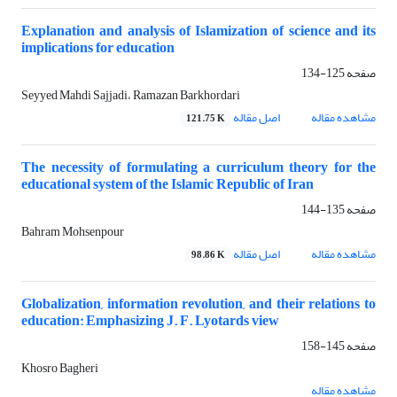
Explanation and analysis of Islamization of science and its
implications for education
صفحه
125-134
Seyyed Mahdi Sajjadi، Ramazan Barkhordari
مشاهده مقاله
اصل مقاله
121.75 K
The necessity of formulating a curriculum theory for the
educational system of the Islamic Republic of Iran
صفحه
135-144
Bahram Mohsenpour
مشاهده مقاله
اصل مقاله
98.86 K
Globalization, information revolution, and their relations to
education: Emphasizing J. F. Lyotards view
صفحه
145-158
Khosro Bagheri
مشاهده مقاله