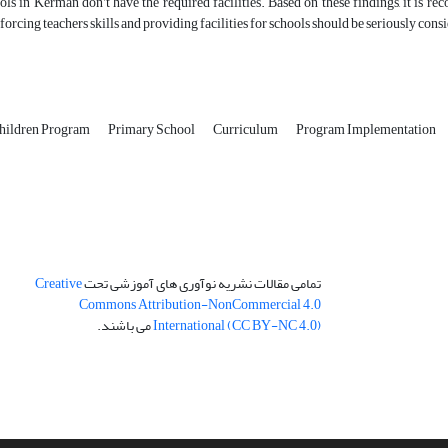
ls in Kerman don’t have the required facilities. Based on these findings, it is 
forcing teachers skills and providing facilities for schools should be seriously con
Children Program
Primary School
Curriculum
Program Implementation
تمامی مقالات نشریه نوآوری های آموزشی تحت
Creative
Commons Attribution-NonCommercial 4.0
International (CC BY-NC 4.0)
می باشند.