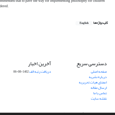
recommended that to pave the way for implementing philosophy for children
sidered.
کلیدواژه‌ها
English
دسترسی سریع
آخرین اخبار
صفحه اصلی
دریافت رتبه الف
1402-08-06
درباره نشریه
اعضای هیات تحریریه
ارسال مقاله
تماس با ما
نقشه سایت
سامانه مدیریت نشریات علمی.
طراحی و پیاده سازی از
سیناوب