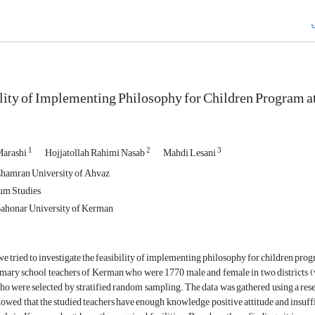
lity of Implementing Philosophy for Children Program 
1
2
3
Marashi
Hojjatollah Rahimi Nasab
Mahdi Lesani
Chamran University of Ahvaz
um Studies
Bahonar University of Kerman
, we tried to investigate the feasibility of implementing philosophy for children pr
imary school teachers of Kerman who were 1770 male and female in two districts
o were selected by stratified random sampling. The data was gathered using a resea
howed that the studied teachers have enough knowledge, positive attitude and insuff