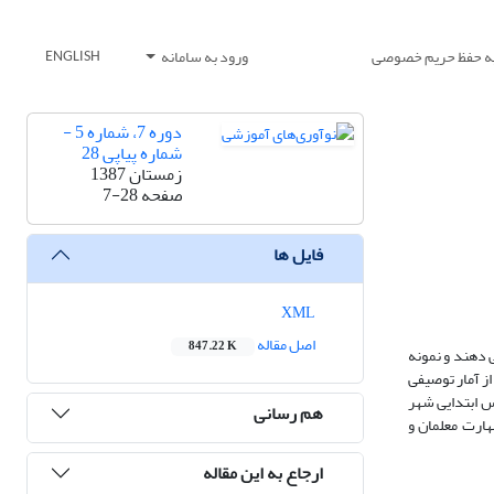
یه حفظ حریم خصوصی
ورود به سامانه
ENGLISH
دوره 7، شماره 5 -
شماره پیاپی 28
زمستان 1387
صفحه
7-28
فایل ها
XML
اصل مقاله
847.22 K
 دهند و نمونه
از آمار توصیفی
س ابتدایی شهر
هم رسانی
هارت معلمان و
ارجاع به این مقاله