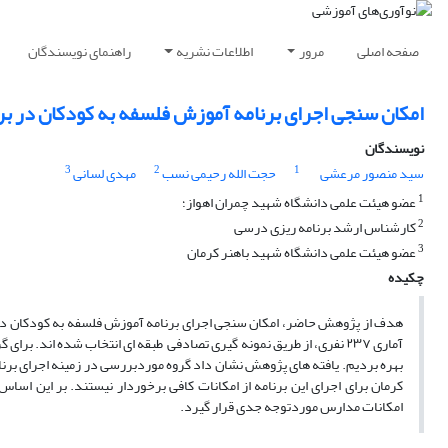
صفحه اصلی
مرور
اطلاعات نشریه
راهنمای نویسندگان
امکان سنجی اجرای برنامه آموزش فلسفه به کودکان در بر
نویسندگان
3
2
1
سید منصور مرعشی
حجت الله رحیمی نسب
مهدی لسانی
1
عضو هیئت علمی دانشگاه شهید چمران اهواز؛
2
کارشناس ارشد برنامه ریزی درسی
3
عضو هیئت علمی دانشگاه شهید باهنر کرمان
چکیده
هدف از پژوهش حاضر، امکان سنجی اجرای برنامه آموزش فلسفه به کودکان در ب
آماری ۲۳۷ نفری، از طریق نمونه گیری تصادفی طبقه ای انتخاب شده اند. 
بهره بردیم. یافته های پژوهش نشان داد گروه موردبررسی در زمینه اجرای برن
کرمان برای اجرای این برنامه از امکانات کافی برخوردار نیستند. بر این اس
امکانات مدارس موردتوجه جدی قرار گیرد.