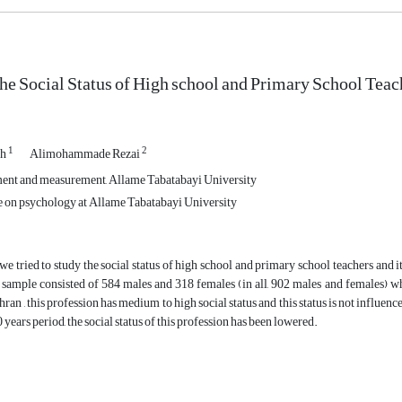
the Social Status of High school and Primary School Teac
1
2
eh
Alimohammade Rezai
ent and measurement, Allame Tabatabayi University
 on psychology at Allame Tabatabayi University
, we tried to study the social status of high school and primary school teachers and
sample consisted of 584 males and 318 females (in all, 902 males and females) wh
ehran , this profession has medium to high social status and this status is not infl
 years period, the social status of this profession has been lowered.