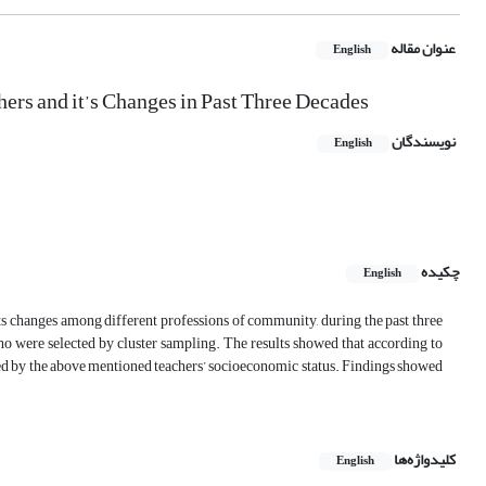
عنوان مقاله
English
hers and it’s Changes in Past Three Decades
نویسندگان
English
چکیده
English
 its changes among different professions of community, during the past three
o were selected by cluster sampling. The results showed that according to
uenced by the above mentioned teachers’ socioeconomic status. Findings showed
کلیدواژه‌ها
English